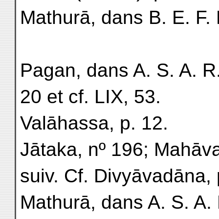
Mathurā, dans B. E. F. E
Pagan, dans A. S. A. R. 
20 et cf. LIX, 53.
Valāhassa, p. 12.
Jātaka, nº 196; Mahāvast
suiv. Cf. Divyāvadāna, 
Mathurā, dans A. S. A. 