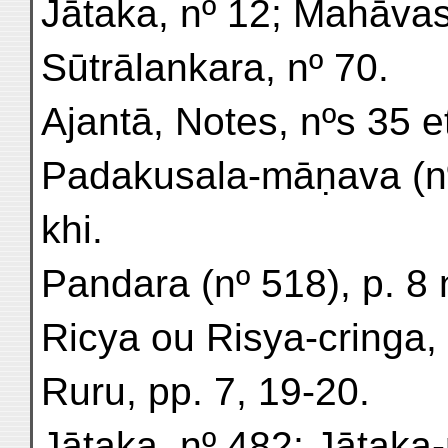
Jātaka, nº 12; Mahāvastu
Sūtrālankara, nº 70.
Ajantā, Notes, nºs 35 et
Padakusala-māṇava (nº
khi.
Pandara (nº 518), p. 8 
Ricya ou Risya-cringa, v
Ruru, pp. 7, 19-20.
Jātaka, nº 482; Jātaka-