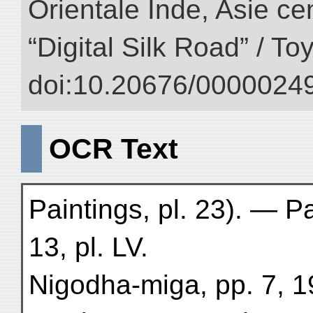
Orientale Inde, Asie ce
“Digital Silk Road” / T
doi:10.20676/00000249
OCR Text
Paintings, pl. 23). — P
13, pl. LV.
Nigodha-miga, pp. 7, 1