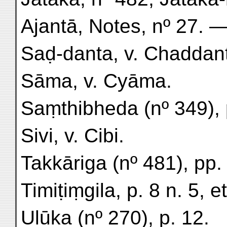
Ajantā, Notes, nº 27. 
Saḍ-danta, v. Chaddan
Sāma, v. Cyāma.
Saṃthibheda (nº 349), 
Sivi, v. Cibi.
Takkāriga (nº 481), pp. 
Timiṭiṃgila, p. 8 n. 5, et 
Ulūka (nº 270), p. 12.