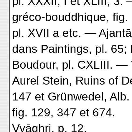
pl. XXXII, I et XLIII, 3
gréco-bouddhique, fig. 
pl. XVII a etc. — Ajant
dans Paintings, pl. 65;
Boudour, pl. CXLIII. —
Aurel Stein, Ruins of De
147 et Grünwedel, Alb. K
fig. 129, 347 et 674.
Vyāghri, p. 12.