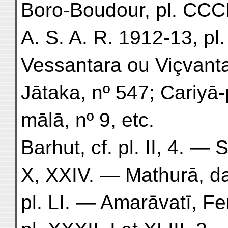
Boro-Boudour, pl. CC
A. S. A. R. 1912-13, pl.
Vessantara ou Viçvanta
Jātaka, nº 547; Cariyā-
mālā, nº 9, etc.
Barhut, cf. pl. II, 4. — 
X, XXIV. — Mathurā, da
pl. LI. — Amarāvatī, Fer