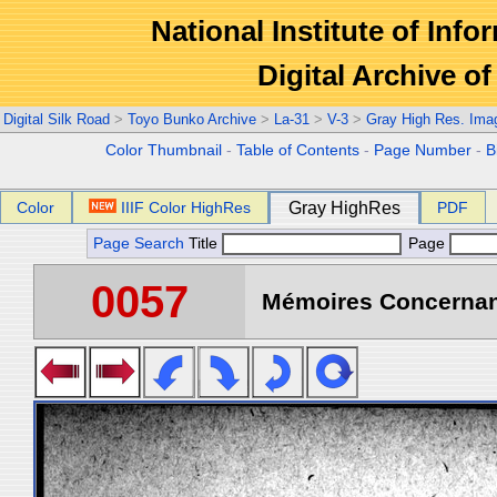
National Institute of Info
Digital Archive 
Digital Silk Road
>
Toyo Bunko Archive
>
La-31
>
V-3
>
Gray High Res. Ima
Color Thumbnail
-
Table of Contents
-
Page Number
-
B
Color
IIIF Color HighRes
Gray HighRes
PDF
Page Search
Title
Page
0057
Mémoires Concernant 