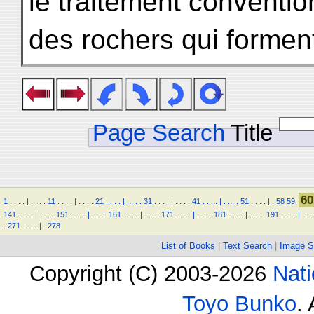
le traitement conventio
des rochers qui forment
Page Search
Title
60
1
.
.
.
.
|
.
.
.
.
11
.
.
.
.
|
.
.
.
.
21
.
.
.
.
|
.
.
.
.
31
.
.
.
.
|
.
.
.
.
41
.
.
.
.
|
.
.
.
.
51
.
.
.
.
|
.
58
59
141
.
.
.
.
|
.
.
.
.
151
.
.
.
.
|
.
.
.
.
161
.
.
.
.
|
.
.
.
.
171
.
.
.
.
|
.
.
.
.
181
.
.
.
.
|
.
.
.
.
191
.
.
.
.
|
.
.
.
.
271
.
.
.
.
|
.
278
List of Books
|
Text Search
|
Image S
Copyright (C) 2003-2026
Nati
Toyo Bunko
.