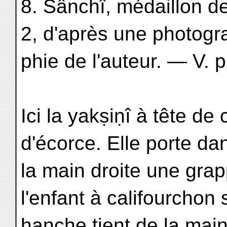
8. Sânchî, médaillon de
2, d'après une photogr
phie de l'auteur. — V. p
Ici la yakṣiṇî à tête d
d'écorce. Elle porte da
la main droite une gr
l'enfant à califourchon 
hanche tient de la main