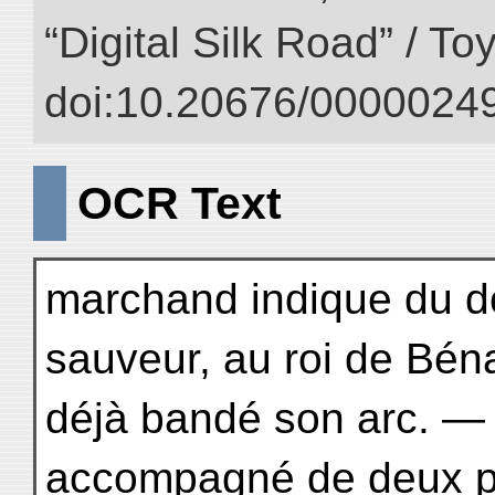
“Digital Silk Road” / T
doi:10.20676/00000249
OCR Text
marchand indique du do
sauveur, au roi de Béna
déjà bandé son arc. — 3
accompagné de deux p