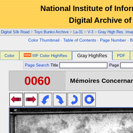
National Institute of Info
Digital Archive 
Digital Silk Road
>
Toyo Bunko Archive
>
La-31
>
V-3
>
Gray High Res. Ima
Color Thumbnail
-
Table of Contents
-
Page Number
-
B
Color
IIIF Color HighRes
Gray HighRes
PDF
Page Search
Title
Page
0060
Mémoires Concernant 