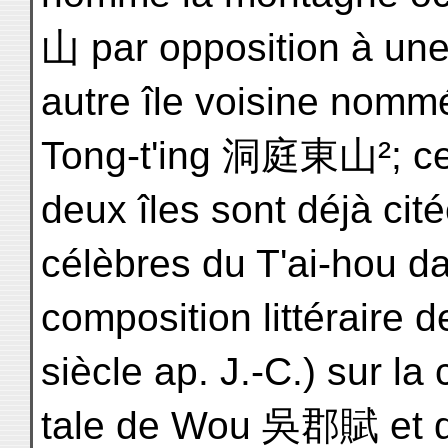
山 par opposition à un
autre île voisine nomm
Tong-t'ing 洞庭東山²; c
deux îles sont déjà ci
célèbres du T'ai-hou da
composition littéraire
siècle ap. J.-C.) sur la 
tale de Wou 吳郡賦 et d