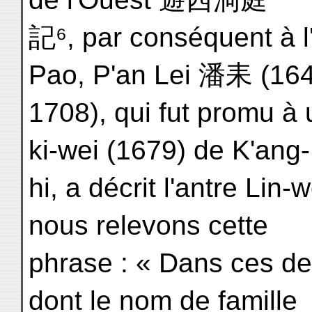
記⁶, par conséquent à l
Pao, P'an Lei 潘耒 (16
1708), qui fut promu à u
ki-wei (1679) de K'ang-
hi, a décrit l'antre Li
nous relevons cette
phrase : « Dans ces d
dont le nom de famille