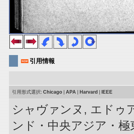
引用情報
引用形式選択:
Chicago
|
APA
|
Harvard
|
IEEE
シャヴァンヌ, エドゥア
ンド・中央アジア・極東