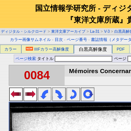
国立情報学研究所 - ディ
『東洋文庫所蔵』
ディジタル・シルクロード
>
東洋文庫アーカイブ
>
La-31
>
V-3
>
白黒高解
カラー画像サムネイル
-
目次
-
ページ番号
-
書誌情報（メタデー
カラー
IIIFカラー高解像度
白黒高解像度
PDF
ページ検索
タイトル
ページ
Mémoires Concernant 
0084