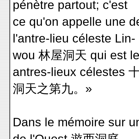
pénètre partout; c'est
ce qu'on appelle une de
l'antre-lieu céleste Lin-
wou 林屋洞天 qui est le 
antres-lieux célestes
洞天之第九。»
Dans le mémoire sur un
de l'Ouest 遊西洞庭