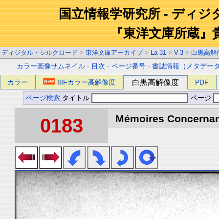
国立情報学研究所 - ディ
『東洋文庫所蔵』
ディジタル・シルクロード
>
東洋文庫アーカイブ
>
La-31
>
V-3
>
白黒高解
カラー画像サムネイル
-
目次
-
ページ番号
-
書誌情報（メタデー
カラー
IIIFカラー高解像度
白黒高解像度
PDF
ページ検索
タイトル
ページ
Mémoires Concernant 
0183