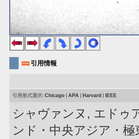
引用情報
引用形式選択:
Chicago
|
APA
|
Harvard
|
IEEE
シャヴァンヌ, エドゥア
ンド・中央アジア・極東