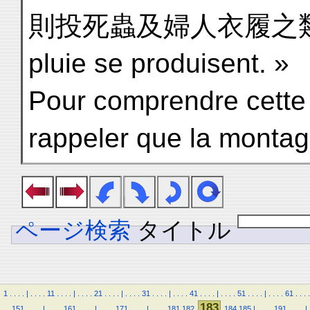
則投死蟲及婦人衣履之類 : sou
pluie se produisent. »
Pour comprendre cette de
rappeler que la monta
ページ検索
タイトル
1
.
.
.
.
|
.
.
.
.
11
.
.
.
.
|
.
.
.
.
21
.
.
.
.
|
.
.
.
.
31
.
.
.
.
|
.
.
.
.
41
.
.
.
.
|
.
.
.
.
51
.
.
.
.
|
.
.
.
.
61
.
.
.
.
183
.
.
151
.
.
.
.
|
.
.
.
.
161
.
.
.
.
|
.
.
.
.
171
.
.
.
.
|
.
.
.
.
181
182
184
185
|
.
.
.
.
191
.
.
.
.
|