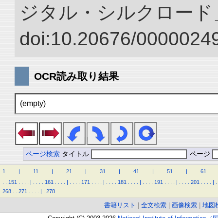
ジタル・シルクロード
doi:10.20676/00000249
OCR読み取り結果
(empty)
ページ検索
タイトル
ページ
1
.
.
.
.
|
.
.
.
.
11
.
.
.
.
|
.
.
.
.
21
.
.
.
.
|
.
.
.
.
31
.
.
.
.
|
.
.
.
.
41
.
.
.
.
|
.
.
.
.
51
.
.
.
.
|
.
.
.
.
61
.
.
.
.
.
.
151
.
.
.
.
|
.
.
.
.
161
.
.
.
.
|
.
.
.
.
171
.
.
.
.
|
.
.
.
.
181
.
.
.
.
|
.
.
.
.
191
.
.
.
.
|
.
.
.
.
201
.
.
.
.
|
.
268
.
.
271
.
.
.
.
|
.
278
書籍リスト
|
全文検索
|
画像検索
|
地図