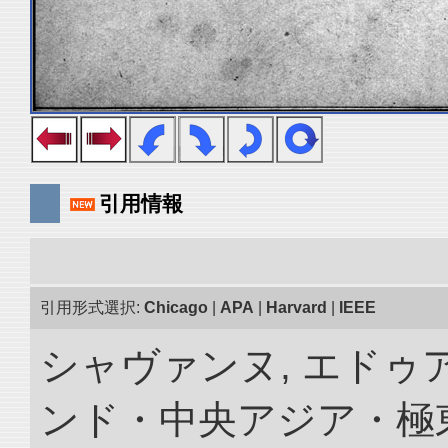
引用情報
引用形式選択:
Chicago
|
APA
|
Harvard
|
IEEE
シャヴァンヌ, エドゥア
ンド・中央アジア・極東