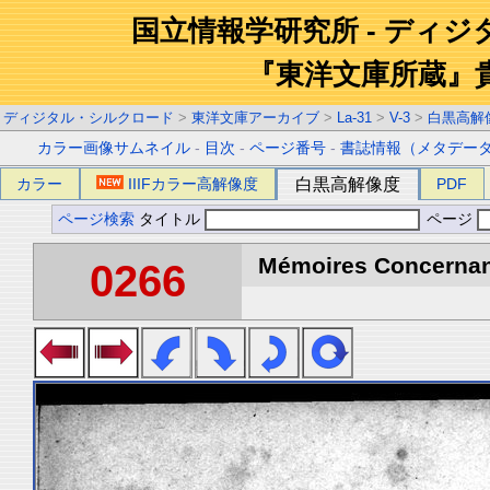
国立情報学研究所 - ディ
『東洋文庫所蔵』
ディジタル・シルクロード
>
東洋文庫アーカイブ
>
La-31
>
V-3
>
白黒高解
カラー画像サムネイル
-
目次
-
ページ番号
-
書誌情報（メタデー
カラー
IIIFカラー高解像度
白黒高解像度
PDF
ページ検索
タイトル
ページ
Mémoires Concernant 
0266