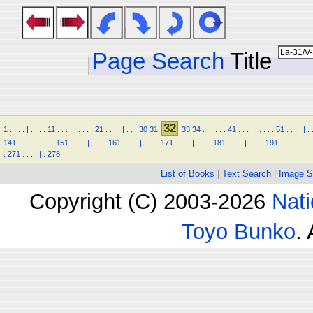
Page Search
Title
32
1
.
.
.
.
|
.
.
.
.
11
.
.
.
.
|
.
.
.
.
21
.
.
.
.
|
.
.
.
30
31
33
34
.
|
.
.
.
.
41
.
.
.
.
|
.
.
.
.
51
.
.
.
.
|
.
141
.
.
.
.
|
.
.
.
.
151
.
.
.
.
|
.
.
.
.
161
.
.
.
.
|
.
.
.
.
171
.
.
.
.
|
.
.
.
.
181
.
.
.
.
|
.
.
.
.
191
.
.
.
.
|
.
.
.
.
271
.
.
.
.
|
.
278
List of Books
|
Text Search
|
Image S
Copyright (C) 2003-2026
Nati
Toyo Bunko
.