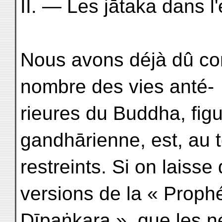
II. — Les jātaka dans 
Nous avons déjà dû cons
nombre des vies anté-
rieures du Buddha, figu
gandhārienne, est, au t
restreints. Si on laisse
versions de la « Prophé
Dīpaṅkara », que les n