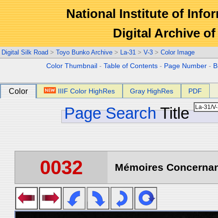
National Institute of Info
Digital Archive 
Digital Silk Road
>
Toyo Bunko Archive
>
La-31
>
V-3
>
Color Image
Color Thumbnail
-
Table of Contents
-
Page Number
-
B
Color
IIIF Color HighRes
Gray HighRes
PDF
Page Search
Title
0032
Mémoires Concernant 