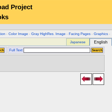
Road Project
oks
tion
-
Color Image
-
Gray HighRes. Image
-
Facing Pages
-
Graphics
-
Japanese
English
Full Text