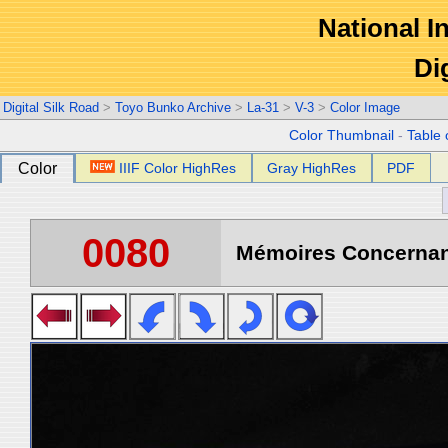
National In
Di
Digital Silk Road
>
Toyo Bunko Archive
>
La-31
>
V-3
>
Color Image
Color Thumbnail
-
Table 
Color
IIIF Color HighRes
Gray HighRes
PDF
0080
Mémoires Concernant 