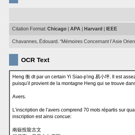
Citation Format:
Chicago
|
APA
|
Harvard
|
IEEE
Chavannes, Édouard. “Mémoires Concernant l’Asie Oriental
OCR Text
Heng 衡 dt par un certain Yi Siao-p'ing 易小坪. Il est assez 
puisqu'il provient de la montagne Heng qui se trouve dan
Avers.
L'inscription de l'avers comprend 70 mots répartis sur qua
inscription est ainsi concue:
南嶽投龍古文