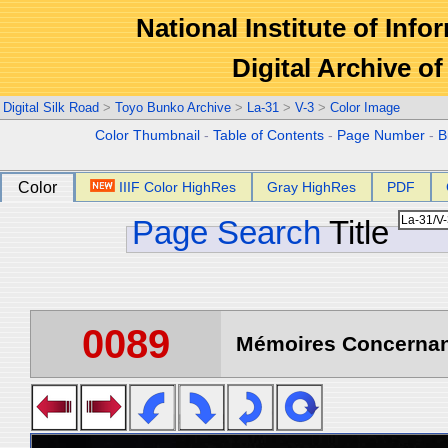
National Institute of Info
Digital Archive 
Digital Silk Road
>
Toyo Bunko Archive
>
La-31
>
V-3
>
Color Image
Color Thumbnail
-
Table of Contents
-
Page Number
-
B
Color
IIIF Color HighRes
Gray HighRes
PDF
Page Search
Title
0089
Mémoires Concernant 