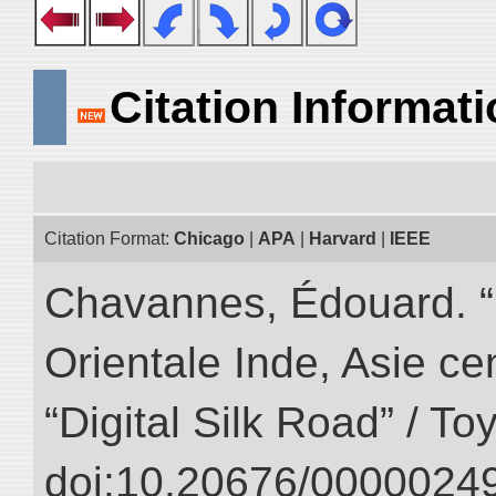
Citation Informat
Citation Format:
Chicago
|
APA
|
Harvard
|
IEEE
Chavannes, Édouard. “
Orientale Inde, Asie ce
“Digital Silk Road” / T
doi:10.20676/00000249