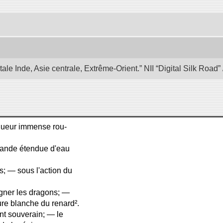
e Inde, Asie centrale, Extrême-Orient.” NII “Digital Silk Road
e lueur immense rou-
grande étendue d'eau
s; — sous l'action du
gner les dragons; —
rrure blanche du renard².
aint souverain; — le