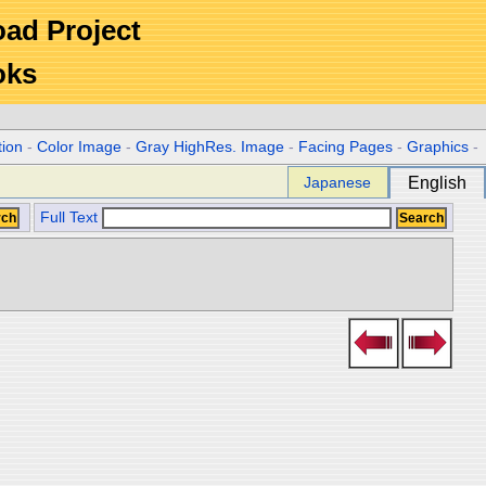
Road Project
oks
tion
-
Color Image
-
Gray HighRes. Image
-
Facing Pages
-
Graphics
-
Japanese
English
Full Text