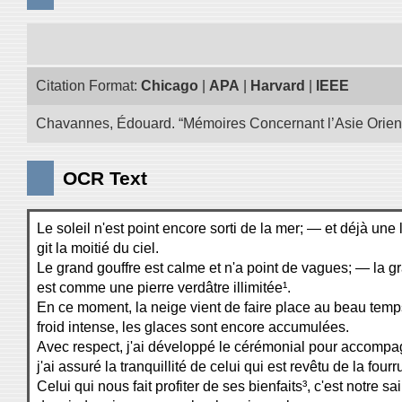
Citation Format:
Chicago
|
APA
|
Harvard
|
IEEE
Chavannes, Édouard. “Mémoires Concernant l’Asie Oriental
OCR Text
Le soleil n'est point encore sorti de la mer; — et déjà un
git la moitié du ciel.
Le grand gouffre est calme et n'a point de vagues; — la 
est comme une pierre verdâtre illimitée¹.
En ce moment, la neige vient de faire place au beau temp
froid intense, les glaces sont encore accumulées.
Avec respect, j'ai développé le cérémonial pour accompa
j'ai assuré la tranquillité de celui qui est revêtu de la fou
Celui qui nous fait profiter de ses bienfaits³, c'est notre s