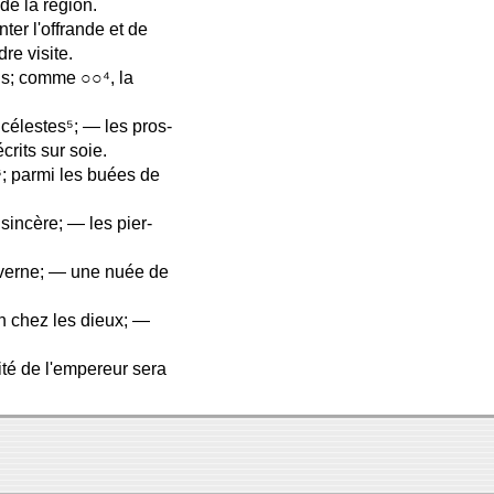
de la région.
ter l'offrande et de
re visite.
us; comme ○○⁴, la
célestes⁵; — les pros-
crits sur soie.
⁶; parmi les buées de
 sincère; — les pier-
caverne; — une nuée de
n chez les dieux; —
ité de l'empereur sera