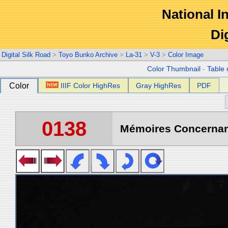
National In
Di
Digital Silk Road
>
Toyo Bunko Archive
>
La-31
>
V-3
>
Color Image
Color Thumbnail
-
Table 
Color
IIIF Color HighRes
Gray HighRes
PDF
0138
Mémoires Concernant 