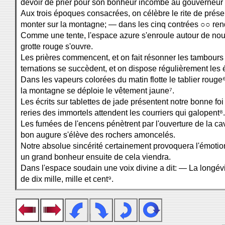
devoir de prier pour son bonheur incombe au gouverneur 
Aux trois époques consacrées, on célèbre le rite de présen
monter sur la montagne; — dans les cinq contrées ○○ rend
Comme une tente, l'espace azure s'enroule autour de no
grotte rouge s'ouvre.
Les prières commencent, et on fait résonner les tambours 
ternations se succèdent, et on dispose régulièrement les é
Dans les vapeurs colorées du matin flotte le tablier rouge
la montagne se déploie le vêtement jaune⁷.
Les écrits sur tablettes de jade présentent notre bonne foi
reries des immortels attendent les courriers qui galopent⁸.
Les fumées de l'encens pénètrent par l'ouverture de la 
bon augure s'élève des rochers amoncelés.
Notre absolue sincérité certainement provoquera l'émotio
un grand bonheur ensuite de cela viendra.
Dans l'espace soudain une voix divine a dit: — La longév
de dix mille, mille et cent⁹.