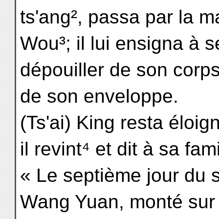
ts'ang², passa par la 
Wou³; il lui ensigna à s
dépouiller de son corp
de son enveloppe.
(Ts'ai) King resta éloig
il revint⁴ et dit à sa fami
« Le septième jour du 
Wang Yuan, monté sur 