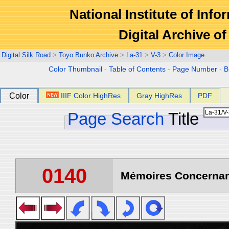
National Institute of Info
Digital Archive 
Digital Silk Road
>
Toyo Bunko Archive
>
La-31
>
V-3
>
Color Image
Color Thumbnail
-
Table of Contents
-
Page Number
-
B
Color
IIIF Color HighRes
Gray HighRes
PDF
Page Search
Title
0140
Mémoires Concernant 