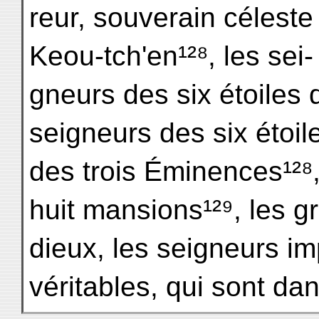
reur, souverain céleste 
Keou-tch'en¹²⁸, les sei-
gneurs des six étoiles 
seigneurs des six étoil
des trois Éminences¹²⁸,
huit mansions¹²⁹, les g
dieux, les seigneurs i
véritables, qui sont dan