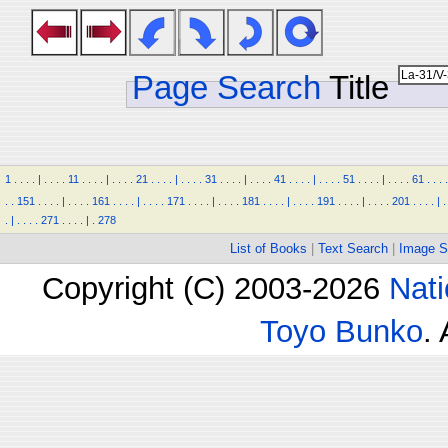
Page Search
Title
1
.
.
.
.
|
.
.
.
.
11
.
.
.
.
|
.
.
.
.
21
.
.
.
.
|
.
.
.
.
31
.
.
.
.
|
.
.
.
.
41
.
.
.
.
|
.
.
.
.
51
.
.
.
.
|
.
.
.
.
61
.
.
.
.
.
.
151
.
.
.
.
|
.
.
.
.
161
.
.
.
.
|
.
.
.
.
171
.
.
.
.
|
.
.
.
.
181
.
.
.
.
|
.
.
.
.
191
.
.
.
.
|
.
.
.
.
201
.
.
.
.
|
.
.
|
.
.
.
.
271
.
.
.
.
|
.
278
List of Books
|
Text Search
|
Image S
Copyright (C) 2003-2026
Nati
Toyo Bunko
.