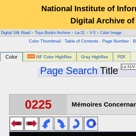
National Institute of Info
Digital Archive 
Digital Silk Road
>
Toyo Bunko Archive
>
La-31
>
V-3
>
Color Image
Color Thumbnail
-
Table of Contents
-
Page Number
-
B
Color
IIIF Color HighRes
Gray HighRes
PDF
Page Search
Title
0225
Mémoires Concernant 