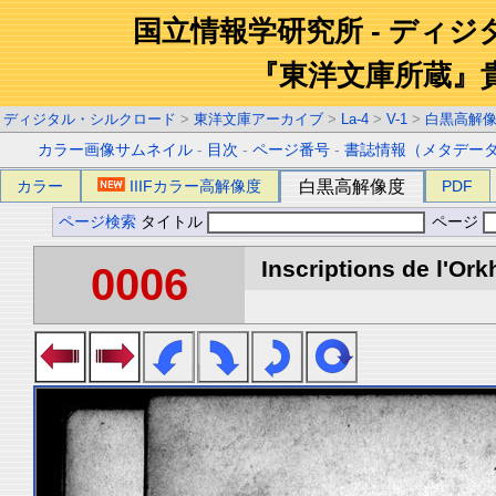
国立情報学研究所 - ディ
『東洋文庫所蔵』
ディジタル・シルクロード
>
東洋文庫アーカイブ
>
La-4
>
V-1
>
白黒高解
カラー画像サムネイル
-
目次
-
ページ番号
-
書誌情報（メタデー
カラー
IIIFカラー高解像度
白黒高解像度
PDF
ページ検索
タイトル
ページ
Inscriptions de l'Ork
0006