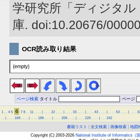
学研究所「ディジタル
庫. doi:10.20676/0000
OCR読み取り結果
(empty)
ページ検索
タイトル
ページ
6
1
.
.
4
5
7
8
.
.
11
.
.
.
.
|
.
.
.
.
22
.
.
.
.
|
.
.
.
.
33
.
.
.
.
|
.
.
.
.
43
.
.
.
.
|
.
.
.
.
53
.
.
.
.
|
.
.
.
.
6
.
.
|
.
.
.
.
169
.
.
.
.
|
.
.
.
.
189
.
.
.
.
|
.
.
.
.
209
.
.
.
.
|
.
.
.
.
229
.
.
.
.
|
.
.
.
242
書籍リスト
|
全文検索
|
画像検索
|
地図
Copyright (C) 2003-2026
National Institute of Inform