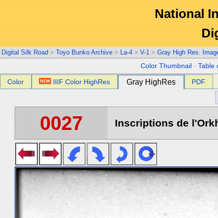
National In
Di
Digital Silk Road
>
Toyo Bunko Archive
>
La-4
>
V-1
>
Gray High Res. Imag
Color Thumbnail
-
Table 
Color
IIIF Color HighRes
Gray HighRes
PDF
0027
Inscriptions de l'Ork