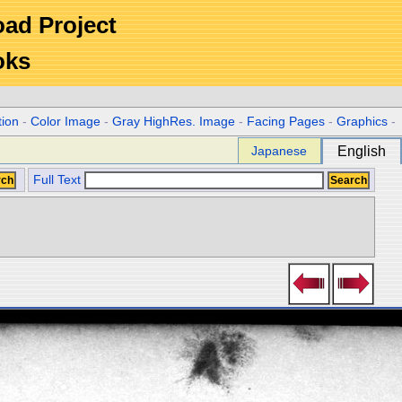
Road Project
oks
tion
-
Color Image
-
Gray HighRes. Image
-
Facing Pages
-
Graphics
-
Japanese
English
Full Text