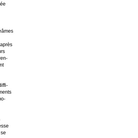
mée
geâmes
 après
urs
ren-
nt
ffi-
ments
mo-
s
esse
 se