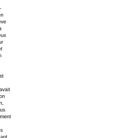
-
en
ève
a
eux
ur
t
n
st
,
avait
 on
n,
ous
iment
es
nant