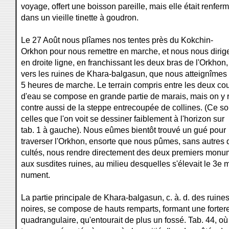
voyage, offert une boisson pareille, mais elle était renfer
dans un vieille tinette à goudron.
Le 27 Août nous plîames nos tentes près du Kokchin-
Orkhon pour nous remettre en marche, et nous nous diri
en droite ligne, en franchissant les deux bras de l'Orkhon,
vers les ruines de Khara-balgasun, que nous atteignîmes
5 heures de marche. Le terrain compris entre les deux co
d'eau se compose en grande partie de marais, mais on y 
contre aussi de la steppe entrecoupée de collines. (Ce so
celles que l'on voit se dessiner faiblement à l'horizon sur
tab. 1 à gauche). Nous eûmes bientôt trouvé un gué pour
traverser l'Orkhon, ensorte que nous pûmes, sans autres di
cultés, nous rendre directement des deux premiers monu
aux susdites ruines, au milieu desquelles s'élevait le 3e 
nument.
La partie principale de Khara-balgasun, c. à. d. des ruine
noires, se compose de hauts remparts, formant une forter
quadrangulaire, qu'entourait de plus un fossé. Tab. 44, où