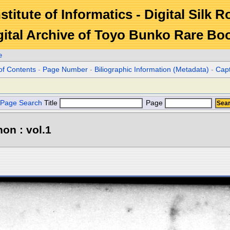
stitute of Informatics - Digital Silk 
gital Archive of Toyo Bunko Rare Bo
e
of Contents
-
Page Number
-
Biliographic Information (Metadata)
-
Cap
Page Search
Title
Page
hon : vol.1