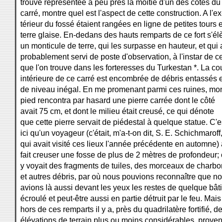
trouve représentée à peu près la moitié d'un des côtés du
carré, montre quel est l'aspect de cette construction. A l'ex
térieur du fossé étaient rangées en ligne de petites tours 
terre glaise. En-dedans des hauts remparts de ce fort s'él
un monticule de terre, qui les surpasse en hauteur, et qui 
probablement servi de poste d'observation, à l'instar de c
que l'on trouve dans les forteresses du Turkestan *. La co
intérieure de ce carré est encombrée de débris entassés e
de niveau inégal. En me promenant parmi ces ruines, mo
pied rencontra par hasard une pierre carrée dont le côté
avait 75 cm, et dont le milieu était creusé, ce qui dénote
que cette pierre servait de piédestal à quelque statue. C'e
ici qu'un voyageur (c'était, m'a-t-on dit, S. E. Schichmaroff
qui avait visité ces lieux l'année précédente en automne) 
fait creuser une fosse de plus de 2 mètres de profondeur;
y voyait des fragments de tuiles, des morceaux de charbo
et autres débris, par où nous pouvions reconnaître que n
avions là aussi devant les yeux les restes de quelque bât
écroulé et peut-être aussi en partie détruit par le feu. Mais
hors de ces remparts il y a, près du quadrilatère fortifié, d
élévations de terrain plus ou moins considérables, prove