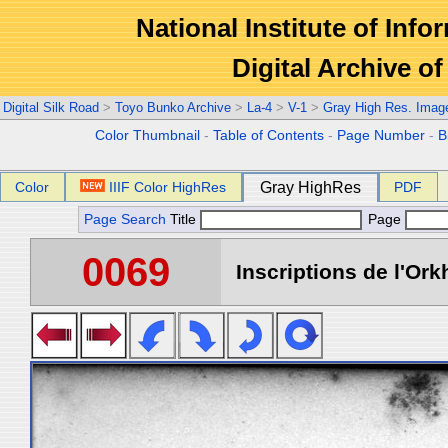
National Institute of Info
Digital Archive 
Digital Silk Road
>
Toyo Bunko Archive
>
La-4
>
V-1
>
Gray High Res. Imag
Color Thumbnail
-
Table of Contents
-
Page Number
-
B
Color
IIIF Color HighRes
Gray HighRes
PDF
Page Search
Title
Page
0069
Inscriptions de l'Ork