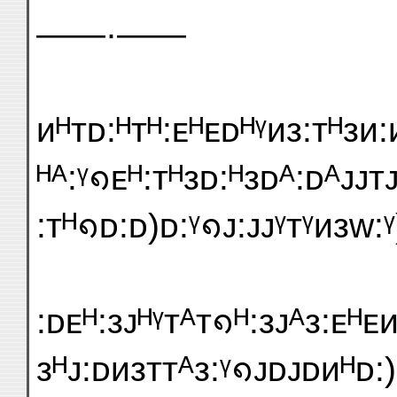
——·——
ᴎᴴᴛᴅ:ᴴᴛᴴ:ᴇᴴᴇᴅᴴᵞᴎᴈ:ᴛᴴᴈᴎ:
ᴴᴬ:ᵞ᪈ᴇᴴ:ᴛᴴᴈᴅ:ᴴᴈᴅᴬ:ᴅᴬᴊᴊᴛ
:ᴛᴴ᪈ᴅ:ᴅ)ᴅ:ᵞ᪈ᴊ:ᴊᴊᵞᴛᵞᴎᴈᴡ:ᵞ
:ᴅᴇᴴ:ᴈᴊᴴᵞᴛᴬᴛ᪈ᴴ:ᴈᴊᴬᴈ:ᴇᴴᴇ
ᴈᴴᴊ:ᴅᴎᴈᴛᴛᴬᴈ:ᵞ᪈ᴊᴅᴊᴅᴎᴴᴅ:)