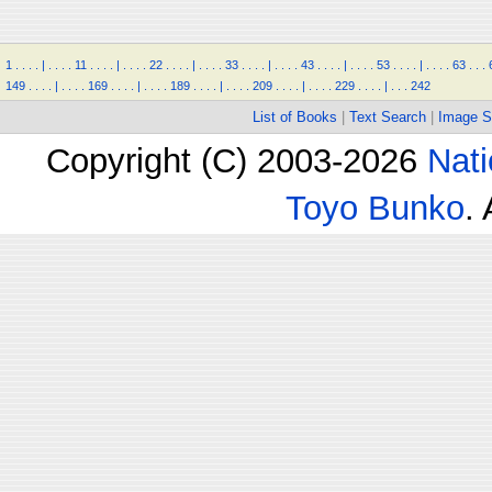
1
.
.
.
.
|
.
.
.
.
11
.
.
.
.
|
.
.
.
.
22
.
.
.
.
|
.
.
.
.
33
.
.
.
.
|
.
.
.
.
43
.
.
.
.
|
.
.
.
.
53
.
.
.
.
|
.
.
.
.
63
.
.
.
149
.
.
.
.
|
.
.
.
.
169
.
.
.
.
|
.
.
.
.
189
.
.
.
.
|
.
.
.
.
209
.
.
.
.
|
.
.
.
.
229
.
.
.
.
|
.
.
.
242
List of Books
|
Text Search
|
Image S
Copyright (C) 2003-2026
Nati
Toyo Bunko
.