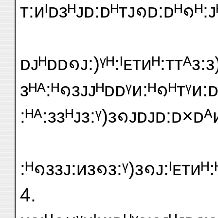
ᴛ:ᴎᴵᴅᴈᴴᴊᴅ:ᴅᴴᴛᴊ᪈ᴅ:ᴅᴴ᪈ᴴ:ᴊ
ᴅᴊᴴᴅᴅ᪈ᴊ:)ᵞᴴ:ᴵᴇᴛᴎᴴ:ᴛᴛᴬᴈ:
ᴈᴴᴬ:ᴴ᪈ᴈᴊᴊᴴᴅᴅᵞᴎ:ᴴ᪈ᴴᴛᵞᴎ:ᴅ
:ᴴᴬ:ᴈᴈᴴᴊᴈ:ᵞ)ᴈ᪈ᴊᴅᴊᴅ:ᴅ×ᴅᴬᴎ
:ᴴ᪈ᴈᴈᴊ:ᴎᴈ᪈ᴈ:ᵞ)ᴈ᪈ᴊ:ᴵᴇᴛᴎᴴ
4.