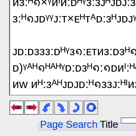
ᴎᴈ:ᴴ᪈×ᵞᴎᴵᴎ:ᴅᴴᵞᴈ:ᴈᴊᴴᴊᴅᴊ:ᴈ
ᴈ:ᴴ᪈ᴊᴅᵞᵞᴊ:ᴛ×ᴇᴴᴛᴬᴅ:ᴈᴴᴊᴅᴊᵞ
ᴊᴅ:ᴅᴈᴈᴈ:ᴅᴴᵞᴈ᪈:ᴇᴛᴎᴈ:ᴅᴈᴴ᪈
ᴅ)ᵞᴬᴴ᪈ᴴᴬᴴᵞᴅ:ᴅᴈᴴ᪈:᪈ᴅᴎᴵ:ᴴ
ᴎᴡ ᴎᴴ:ᴈᴬᴴᴊᴅᴊᴅ:ᴴ᪈ᴈᴈᴊ:ᴴᴵᴎ
Page Search
Title