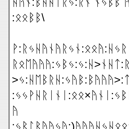
ᚺᚤᚾ:ᛒᚺᚺᛏᚱᛃ:ᚱᚾ ᚾᛃᛒᛒ 
:ᛟᛟᛒᛒ\
ᚹ:ᚱᛃᚺᚤᚾᚤᚱᛃᚾ:ᛟᛟᚤ:ᚺᛃᚱ
ᚱᛟᛖᚤᚤᚤ:ᛃᛒᛃ:ᛃ:ᚺ>ᚾᚺᛏ:
>ᛃ:ᚺᛖᛒᚱᚺ:ᛃᚤᛒ:ᛒᚤᚤᚤ>:
:ᛃᛃᚹᚺᚱᛁᚾᛁ:ᛟᛟ×ᚤᚾᛁ:ᛃᛒ
ᚤ
:ᛃᛒᛚᛒᚤᚤᛃᚤ:)ᚤᚤᚤᚺᛃᚺᛟᛟ