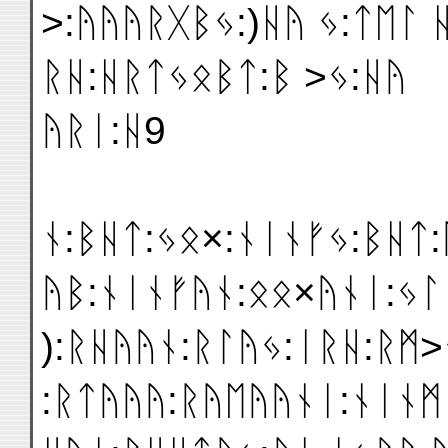
>:ᚤᚤᚤᚱᚷᛒᛃ:)ᚺᚤ ᛃ:ᛏᛖᛚ 
ᚱᚺ:ᚺᚱᛏᛃᛟᛒᛏ:ᛒ >ᛃ:ᚺᚤ
ᚤᚱᛁ:ᚺ9
ᚾ:ᛒᚺᛏ:ᛃᛟ×:ᚾᛁᚾᚠᛃ:ᛒᚺᛏ:
ᚤᛒ:ᚾᛁᚾᚠᚤᚾ:ᛟᛟ×ᚤᚾᛁ:ᛃᛚ
):ᚱᚺᚤᚤᚾ:ᚱᛚᚤᛃ:ᛁᚱᚺ:ᚱᛗ>
:ᚱᛏᚤᚤᚤ:ᚱᚤᛖᚤᚤᚾᛁ:ᚾᛁᚾᛗ