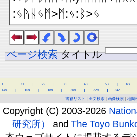
:ᛃᚤᚺᛃᛗ>ᛗ:ᛃ:ᛒ>ᛃ
ページ検索
タイトル
1
.
.
.
.
|
.
.
.
.
11
.
.
.
.
|
.
.
.
.
22
.
.
.
.
|
.
.
.
.
33
.
.
.
.
|
.
.
.
.
43
.
.
.
.
|
.
.
.
.
53
.
.
.
.
|
.
.
.
.
63
.
.
.
.
149
.
.
.
.
|
.
.
.
.
169
.
.
.
.
|
.
.
.
.
189
.
.
.
.
|
.
.
.
.
209
.
.
.
.
|
.
.
.
.
229
.
.
.
.
|
.
.
.
242
書籍リスト
|
全文検索
|
画像検索
|
地図
Copyright (C) 2003-2026
Natio
研究所）
and
The Toyo B