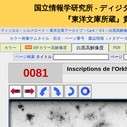
国立情報学研究所 - ディ
『東洋文庫所蔵』
ディジタル・シルクロード
>
東洋文庫アーカイブ
>
La-4
>
V-1
>
白黒高解
カラー画像サムネイル
-
目次
-
ページ番号
-
書誌情報（メタデー
カラー
IIIFカラー高解像度
白黒高解像度
PDF
ページ検索
タイトル
ページ
Inscriptions de l'Ork
0081