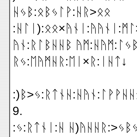
ᚺᛃᛒ:ᛟᛒᛃᛚᚹ:ᚺᚱ>ᛟᛟ
:ᚺᛚᛁ):ᛟᛟ×ᚤᚾᛁ:ᚤᚤᚾᛁ:ᛗᛚ
ᚤᚾ:ᚱᛚᛒᚺᚺᛒ ᚤᛗ:ᚺᚤᛗ:ᛚᛃ
ᚱᛃ:ᛖᚤᛗᚺᚱ:ᛖᛁ×ᚱ:ᛁᚺᛏ↓
:)ᛒ>ᛃ:ᚱᛏᚾᚺ:ᚺᚤᚾ:ᛚᚹᚹᚺ
9.
:ᛃ:ᚱᛏᚾᛁ:ᚺ ᚺ)ᚤᚺᚺᚱ:>ᛃᛒ