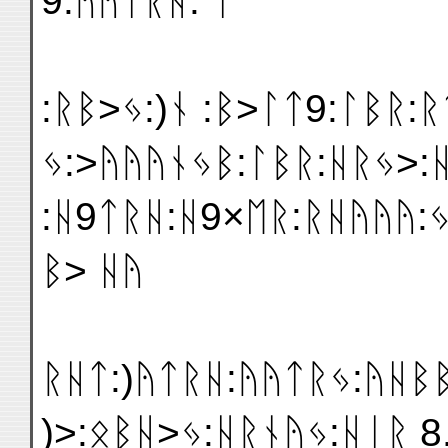
9:ᚤᚤᛏᚱᚺ: ᛁ
:ᚱᛒ>ᛃ:)ᚾ :ᛒ>ᛚᛏ9:ᛚᛒᚱ:ᚱ
ᛃ:>ᚤᚤᚤᚾᛃᛒ:ᛚᛒᚱ:ᚺᚱᛃ>:
:ᚺ9ᛏᚱᚺ:ᚺ9×ᛖᚱ:ᚱᚺᚤᚤᚤ:
ᛒ> ᚺᚤ
ᚱᚺᛏ:)ᚤᛏᚱᚺ:ᚤᚤᛏᚱᛃ:ᚤᚺᛒᛒ
)>:ᛟᛒᚺ>ᛃ:ᚺᚱᚾᚤᛃ:ᚺᛁᚱ 8