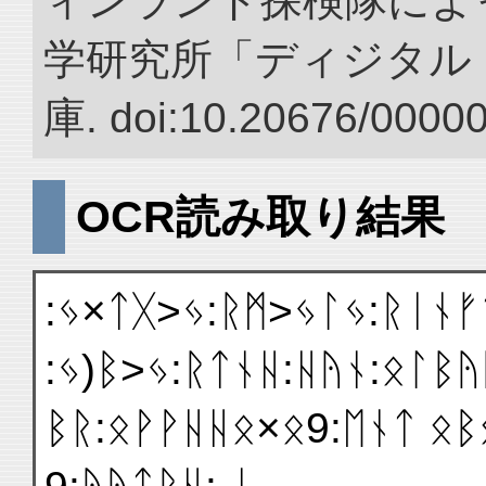
ィンランド探検隊によっ
学研究所「ディジタル
庫. doi:10.20676/0000
OCR読み取り結果
:ᛃ×ᛏᚷ>ᛃ:ᚱᛗ>ᛃᛚᛃ:ᚱᛁᚾᚠ
:ᛃ)ᛒ>ᛃ:ᚱᛏᚾᚺ:ᚺᚤᚾ:ᛟᛚᛒᚤ
ᛒᚱ:ᛟᚹᚹᚺᚺᛟ×ᛟ9:ᛖᚾᛏ ᛟ