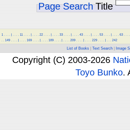
Page Search
Title
1
.
.
.
.
|
.
.
.
.
11
.
.
.
.
|
.
.
.
.
22
.
.
.
.
|
.
.
.
.
33
.
.
.
.
|
.
.
.
.
43
.
.
.
.
|
.
.
.
.
53
.
.
.
.
|
.
.
.
.
63
.
.
.
.
.
.
149
.
.
.
.
|
.
.
.
.
169
.
.
.
.
|
.
.
.
.
189
.
.
.
.
|
.
.
.
.
209
.
.
.
.
|
.
.
.
.
229
.
.
.
.
|
.
.
.
242
List of Books
|
Text Search
|
Image S
Copyright (C) 2003-2026
Nati
Toyo Bunko
.