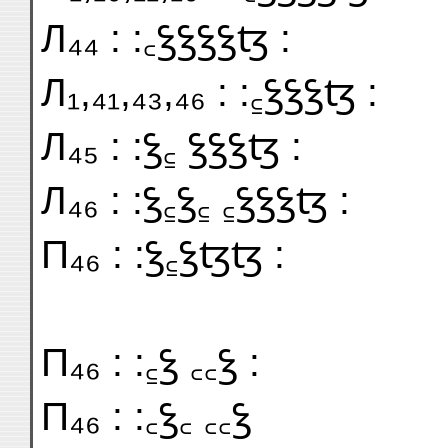
Л₄₄ : :꜀ꝣꝣꝣꝣꜩ :
Л₁,₄₁,₄₃,₄₆ : :꜁ꝣꝣꝣꜩ :
Л₄₅ : :ꝣ꜁ ꝣꝣꝣꜩ :
Л₄₆ : :ꝣ꜁ꝣ꜁ ꜁ꝣꝣꝣꜩ :
П₄₆ : :ꝣ꜁ꝣꜩꜩ :
П₄₆ : :꜁ꝣ ꜀꜀ꝣ :
П₄₆ : :꜀ꝣ꜀ ꜀꜀ꝣ