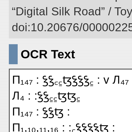
“Digital Silk Road” / T
doi:10.20676/00000225
OCR Text
П₁₄₇ : ꝣꝣ꜀꜁ꜩꝣꝣꝣ꜁ : v Л₄₇ 
Л₄ : :ꝣꝣ꜁꜁ꜩꜩ꜁
П₁₄₇ : ꝣꝣꜩ :
П₁,₁₀,₁₁,₁₆ : :꜀ꝣꝣꝣꝣꜩ :