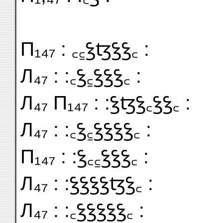
П₁₄₇ : ꜀꜁ꝣꜩꝣꝣ꜀ :
Л₄₇ : :꜀ꝣ꜁ꝣꝣꝣ꜀ :
Л₄₇ П₁₄₇ : :ꝣꜩꝣ꜀ꝣꝣ꜀ :
Л₄₇ : :꜀ꝣ꜁ꝣꝣꝣꝣ꜀ :
П₁₄₇ : :ꝣ꜀꜁ꝣꝣꝣ꜀ :
Л₄₇ : :ꝣꝣꝣꝣꜩꝣ꜀ :
Л₄₇ : :꜀ꝣꝣꝣꝣꝣ꜀ :