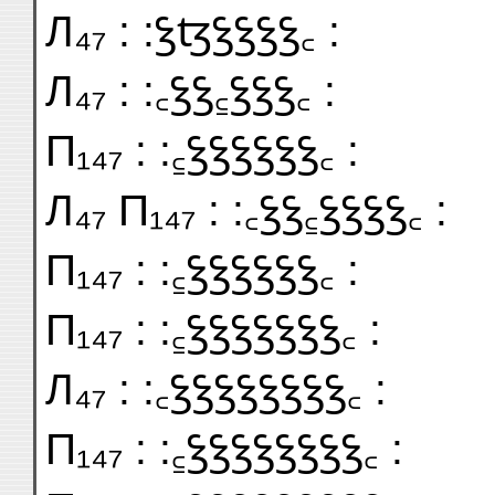
Л₄₇ : :ꝣꜩꝣꝣꝣꝣ꜀ :
Л₄₇ : :꜀ꝣꝣ꜁ꝣꝣꝣ꜀ :
П₁₄₇ : :꜁ꝣꝣꝣꝣꝣꝣ꜀ :
Л₄₇ П₁₄₇ : :꜀ꝣꝣ꜁ꝣꝣꝣꝣ꜀ :
П₁₄₇ : :꜁ꝣꝣꝣꝣꝣꝣ꜀ :
П₁₄₇ : :꜁ꝣꝣꝣꝣꝣꝣꝣ꜀ :
Л₄₇ : :꜀ꝣꝣꝣꝣꝣꝣꝣꝣ꜀ :
П₁₄₇ : :꜁ꝣꝣꝣꝣꝣꝣꝣꝣ꜀ :