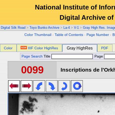
National Institute of Info
Digital Archive 
Digital Silk Road
>
Toyo Bunko Archive
>
La-4
>
V-1
>
Gray High Res. Imag
Color Thumbnail
-
Table of Contents
-
Page Number
-
B
Color
IIIF Color HighRes
Gray HighRes
PDF
Page Search
Title
Page
0099
Inscriptions de l'Ork