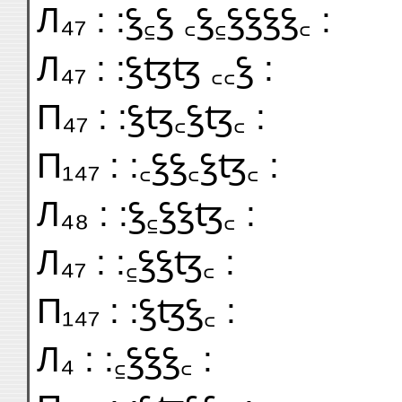
Л₄₇ : :ꝣ꜁ꝣ ꜀ꝣ꜁ꝣꝣꝣꝣ꜀ :
Л₄₇ : :ꝣꜩꜩ ꜀꜀ꝣ :
П₄₇ : :ꝣꜩ꜀ꝣꜩ꜀ :
П₁₄₇ : :꜀ꝣꝣ꜀ꝣꜩ꜀ :
Л₄₈ : :ꝣ꜁ꝣꝣꜩ꜀ :
Л₄₇ : :꜁ꝣꝣꜩ꜀ :
П₁₄₇ : :ꝣꜩꝣ꜀ :
Л₄ : :꜁ꝣꝣꝣ꜀ :