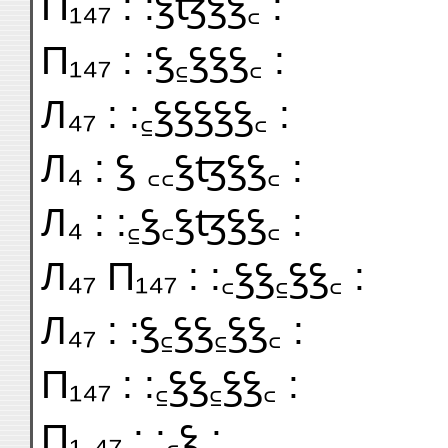
П₁₄₇ : :ꝣꜩꝣꝣ꜀ :
П₁₄₇ : :ꝣ꜁ꝣꝣꝣ꜀ :
Л₄₇ : :꜁ꝣꝣꝣꝣꝣ꜀ :
Л₄ : ꝣ ꜀꜀ꝣꜩꝣꝣ꜀ :
Л₄ : :꜁ꝣ꜀ꝣꜩꝣꝣ꜀ :
Л₄₇ П₁₄₇ : :꜀ꝣꝣ꜁ꝣꝣ꜀ :
Л₄₇ : :ꝣ꜁ꝣꝣ꜁ꝣꝣ꜀ :
П₁₄₇ : :꜁ꝣꝣ꜁ꝣꝣ꜀ :
П₁,₄₇ : :꜀ꝣ :