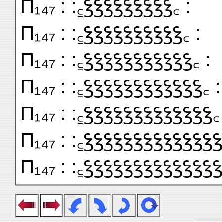
П₁₄₇ : :꜁ꝣꝣꝣꝣꝣꝣꝣꝣꝣ꜀ :
П₁₄₇ : :꜁ꝣꝣꝣꝣꝣꝣꝣꝣꝣꝣ꜀ :
П₁₄₇ : :꜁ꝣꝣꝣꝣꝣꝣꝣꝣꝣꝣꝣ꜀ :
П₁₄₇ : :꜁ꝣꝣꝣꝣꝣꝣꝣꝣꝣꝣꝣꝣ꜀ :
П₁₄₇ : :꜁ꝣꝣꝣꝣꝣꝣꝣꝣꝣꝣꝣꝣꝣ꜀
П₁₄₇ : :꜁ꝣꝣꝣꝣꝣꝣꝣꝣꝣꝣꝣꝣꝣꝣ
П₁₄₇ : :꜁ꝣꝣꝣꝣꝣꝣꝣꝣꝣꝣꝣꝣꝣꝣ