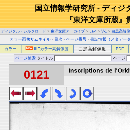
国立情報学研究所 - ディ
『東洋文庫所蔵』
ディジタル・シルクロード
>
東洋文庫アーカイブ
>
La-4
>
V-1
>
白黒高解
カラー画像サムネイル
-
目次
-
ページ番号
-
書誌情報（メタデー
カラー
IIIFカラー高解像度
白黒高解像度
PDF
ページ検索
タイトル
ページ
Inscriptions de l'Ork
0121