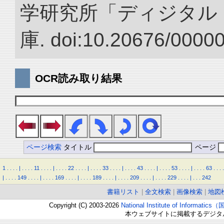
学研究所「ディジタル
庫. doi:10.20676/0000
OCR読み取り結果
ページ検索
タイトル
ページ
1
.
.
.
.
|
.
.
.
.
11
.
.
.
.
|
.
.
.
.
22
.
.
.
.
|
.
.
.
.
33
.
.
.
.
|
.
.
.
.
43
.
.
.
.
|
.
.
.
.
53
.
.
.
.
|
.
.
.
.
63
.
.
.
.
|
.
.
.
.
149
.
.
.
.
|
.
.
.
.
169
.
.
.
.
|
.
.
.
.
189
.
.
.
.
|
.
.
.
.
209
.
.
.
.
|
.
.
.
.
229
.
.
.
.
|
.
.
.
242
書籍リスト
|
全文検索
|
画像検索
|
地図
Copyright (C) 2003-2026
National Institute of Inform
本ウェブサイトに掲載するデジタ