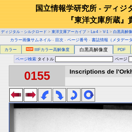
国立情報学研究所 - ディ
『東洋文庫所蔵』
ディジタル・シルクロード
>
東洋文庫アーカイブ
>
La-4
>
V-1
>
白黒高解
カラー画像サムネイル
-
目次
-
ページ番号
-
書誌情報（メタデー
カラー
IIIFカラー高解像度
白黒高解像度
PDF
ページ検索
タイトル
ページ
Inscriptions de l'Ork
0155