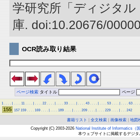
学研究所「ディジタル
庫. doi:10.20676/0000
OCR読み取り結果
ページ検索
タイトル
ページ
1
.
.
.
.
|
.
.
.
.
11
.
.
.
.
|
.
.
.
.
22
.
.
.
.
|
.
.
.
.
33
.
.
.
.
|
.
.
.
.
43
.
.
.
.
|
.
.
.
.
53
.
.
.
.
|
.
.
.
.
63
.
.
.
.
155
157
159
.
.
.
.
169
.
.
.
.
|
.
.
.
.
189
.
.
.
.
|
.
.
.
.
209
.
.
.
.
|
.
.
.
.
229
.
.
.
.
|
.
.
.
242
書籍リスト
|
全文検索
|
画像検索
|
地図
Copyright (C) 2003-2026
National Institute of Inform
本ウェブサイトに掲載するデジタ