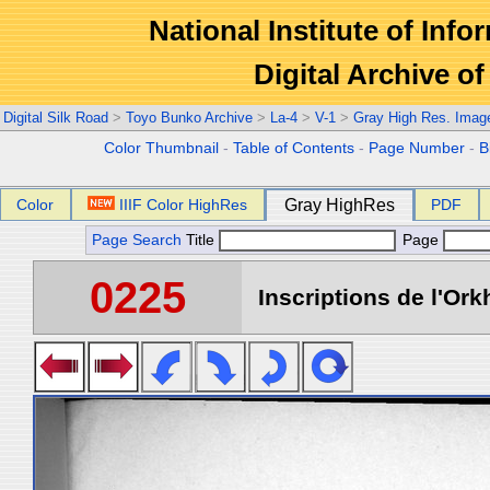
National Institute of Info
Digital Archive 
Digital Silk Road
>
Toyo Bunko Archive
>
La-4
>
V-1
>
Gray High Res. Imag
Color Thumbnail
-
Table of Contents
-
Page Number
-
B
Color
IIIF Color HighRes
Gray HighRes
PDF
Page Search
Title
Page
0225
Inscriptions de l'Ork