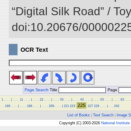
“Digital Silk Road” / T
doi:10.20676/00000225
OCR Text
Page Search
Title
Page
1
.
.
.
.
|
.
.
.
.
11
.
.
.
.
|
.
.
.
.
22
.
.
.
.
|
.
.
.
.
33
.
.
.
.
|
.
.
.
.
43
.
.
.
.
|
.
.
.
.
53
.
.
.
.
|
.
.
.
.
63
.
.
.
.
225
.
.
169
.
.
.
.
|
.
.
.
.
189
.
.
.
.
|
.
.
.
.
209
.
.
.
.
|
221
223
227
229
.
.
.
.
|
.
.
.
242
List of Books
|
Text Search
|
Image S
Copyright (C) 2003-2026
National Institute