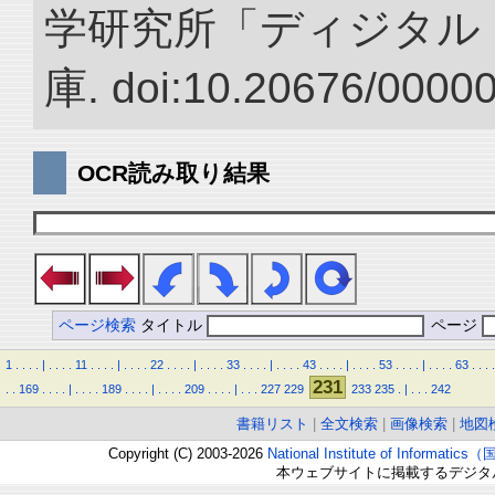
学研究所「ディジタル
庫. doi:10.20676/0000
OCR読み取り結果
ページ検索
タイトル
ページ
1
.
.
.
.
|
.
.
.
.
11
.
.
.
.
|
.
.
.
.
22
.
.
.
.
|
.
.
.
.
33
.
.
.
.
|
.
.
.
.
43
.
.
.
.
|
.
.
.
.
53
.
.
.
.
|
.
.
.
.
63
.
.
.
.
231
.
.
169
.
.
.
.
|
.
.
.
.
189
.
.
.
.
|
.
.
.
.
209
.
.
.
.
|
.
.
.
227
229
233
235
.
|
.
.
.
242
書籍リスト
|
全文検索
|
画像検索
|
地図
Copyright (C) 2003-2026
National Institute of Inform
本ウェブサイトに掲載するデジタ