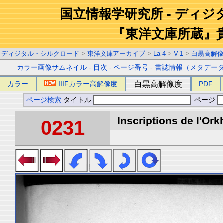
国立情報学研究所 - ディ
『東洋文庫所蔵』
ディジタル・シルクロード
>
東洋文庫アーカイブ
>
La-4
>
V-1
>
白黒高解
カラー画像サムネイル
-
目次
-
ページ番号
-
書誌情報（メタデー
カラー
IIIFカラー高解像度
白黒高解像度
PDF
ページ検索
タイトル
ページ
Inscriptions de l'Ork
0231