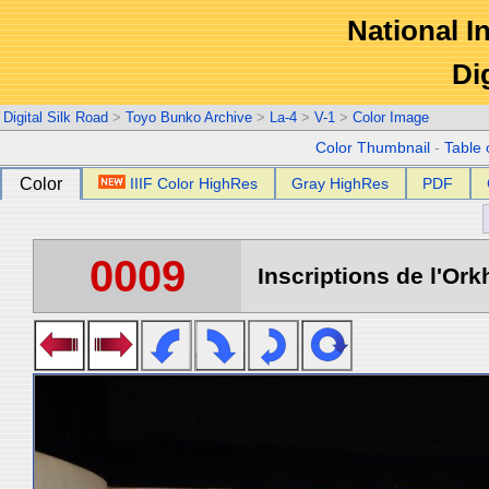
National In
Di
Digital Silk Road
>
Toyo Bunko Archive
>
La-4
>
V-1
>
Color Image
Color Thumbnail
-
Table 
Color
IIIF Color HighRes
Gray HighRes
PDF
0009
Inscriptions de l'Ork