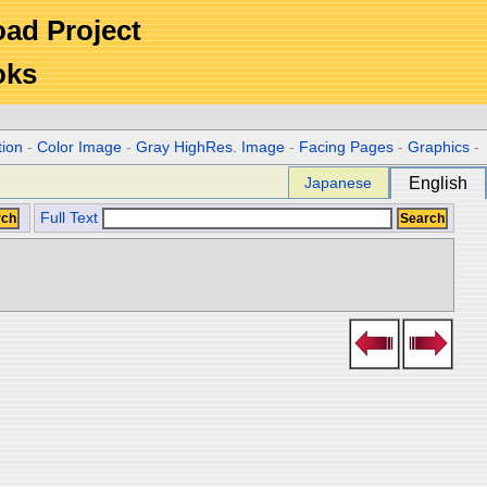
Road Project
oks
tion
-
Color Image
-
Gray HighRes. Image
-
Facing Pages
-
Graphics
-
Japanese
English
Full Text