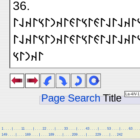
36.
𐰴𐰃𐰞𐰃𐰴𐰣𐰃𐰞𐰃𐰽𐰃𐰴𐰞𐰃𐰞𐰃𐰏𐰃𐰽𐰃
𐰴𐰣𐰃𐰞𐰃𐰽𐰃𐰴𐰞𐰃𐰞𐰃𐰏𐰃𐰽𐰃𐰏𐰃𐰴𐰣
𐰃𐰴𐰣𐰃𐰽
Page Search
Title
1
.
.
.
.
|
.
.
.
.
11
.
.
.
.
|
.
.
.
.
22
.
.
.
.
|
.
.
.
.
33
.
.
.
.
|
.
.
.
.
43
.
.
.
.
|
.
.
.
.
53
.
.
.
.
|
.
.
.
.
63
.
.
.
.
149
.
.
.
.
|
.
.
.
.
169
.
.
.
.
|
.
.
.
.
189
.
.
.
.
|
.
.
.
.
209
.
.
.
.
|
.
.
.
.
229
.
.
.
.
|
.
.
.
242