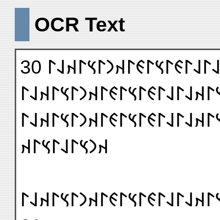
OCR Text
𐰃𐰞𐰃𐰴𐰣𐰃𐰴𐰣𐰃𐰴𐰣𐰃𐰽𐰃𐰴𐰞𐰃𐰞𐰃𐰏
𐰽𐰃𐰴𐰣𐰃𐰴𐰣𐰃𐰴𐰣𐰃𐰽𐰃𐰴𐰞𐰃𐰞𐰃𐰏𐰃
𐰴𐰣𐰽𐰃𐰞𐰃𐰽𐰃𐰴
𐰴𐰃𐰞𐰃𐰴𐰣𐰃𐰞𐰃𐰽𐰃𐰴𐰞𐰃𐰞𐰃𐰏𐰃𐰽𐰃