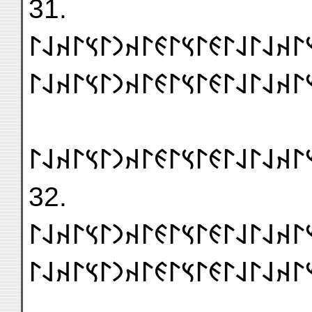
31.
𐰴𐰣𐰃𐰴𐰣𐰃𐰴𐰣𐰃𐰽𐰃𐰴𐰞𐰃𐰞𐰃𐰏𐰃𐰽𐰃
𐰃𐰞𐰃𐰴𐰣𐰃𐰞𐰃𐰽𐰃𐰴𐰞𐰃𐰞𐰃𐰏𐰃𐰽𐰃𐰏
𐰴𐰣𐰃𐰞𐰃𐰴𐰣𐰃𐰞𐰃𐰽𐰃𐰴𐰞𐰃𐰞𐰃𐰏𐰃𐰽
32.
𐰴𐰃𐰞𐰃𐰴𐰣𐰃𐰞𐰃𐰽𐰃𐰴𐰞𐰃𐰞𐰃𐰏𐰃𐰽𐰃
𐰃𐰞𐰃𐰴𐰣𐰃𐰞𐰃𐰽𐰃𐰴𐰞𐰃𐰞𐰃𐰏𐰃𐰽𐰃𐰏