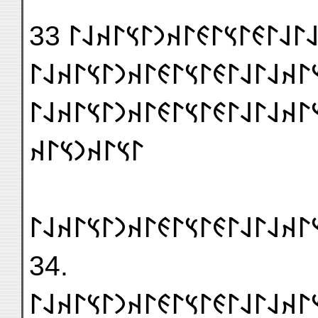
𐰴𐰃𐰞𐰃𐰴𐰣𐰃𐰞𐰃𐰽𐰃𐰴𐰞𐰃𐰞𐰃𐰏𐰃𐰽𐰃
𐰃𐰴𐰣𐰃𐰞𐰃𐰽𐰃𐰴𐰞𐰃𐰞𐰃𐰏𐰃𐰽𐰃𐰏𐰃𐰴
𐰃𐰽𐰃𐰴𐰣𐰽𐰃𐰴
𐰽𐰃𐰴𐰣𐰃𐰞𐰃𐰽𐰃𐰴𐰞𐰃𐰞𐰃𐰏𐰃𐰽𐰃𐰏𐰃
34.
𐰃𐰴𐰣𐰃𐰴𐰣𐰃𐰴𐰣𐰃𐰽𐰃𐰴𐰞𐰃𐰞𐰃𐰏𐰃𐰽