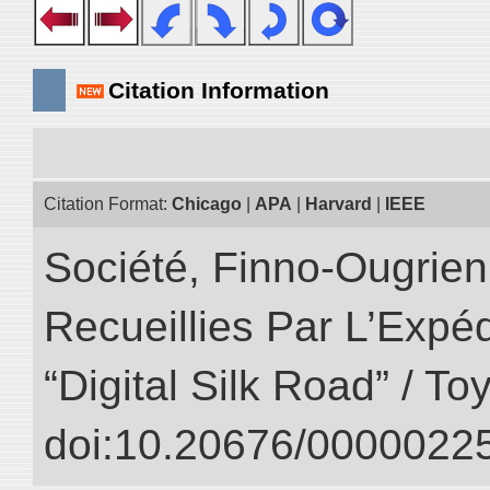
Citation Information
Citation Format:
Chicago
|
APA
|
Harvard
|
IEEE
Société, Finno-Ougrienn
Recueillies Par L’Expéd
“Digital Silk Road” / T
doi:10.20676/00000225