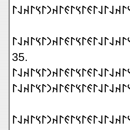
𐰃𐰞𐰃𐰴𐰣𐰃𐰞𐰃𐰽𐰃𐰴𐰞𐰃𐰞𐰃𐰏𐰃𐰽𐰃𐰏
𐰃𐰴𐰣𐰃𐰴𐰣𐰃𐰴𐰣𐰃𐰽𐰃𐰴𐰞𐰃𐰞𐰃𐰏𐰃𐰽
35.
𐰴𐰃𐰞𐰃𐰴𐰣𐰃𐰞𐰃𐰽𐰃𐰴𐰞𐰃𐰞𐰃𐰏𐰃𐰽𐰃
𐰃𐰞𐰃𐰴𐰣𐰃𐰞𐰃𐰽𐰃𐰴𐰞𐰃𐰞𐰃𐰏𐰃𐰽𐰃𐰏
𐰃𐰞𐰃𐰴𐰣𐰃𐰞𐰃𐰽𐰃𐰴𐰞𐰃𐰞𐰃𐰏𐰃𐰽𐰃𐰏