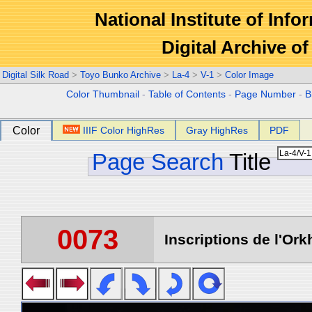
National Institute of Info
Digital Archive 
Digital Silk Road
>
Toyo Bunko Archive
>
La-4
>
V-1
>
Color Image
Color Thumbnail
-
Table of Contents
-
Page Number
-
B
Color
IIIF Color HighRes
Gray HighRes
PDF
Page Search
Title
0073
Inscriptions de l'Ork