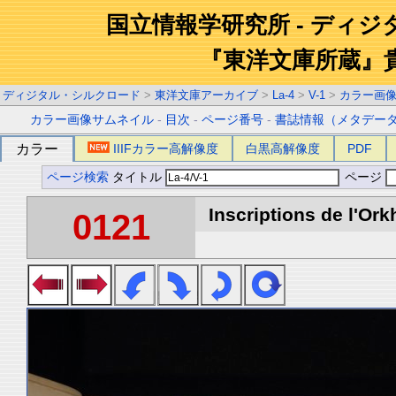
国立情報学研究所 - ディ
『東洋文庫所蔵』
ディジタル・シルクロード
>
東洋文庫アーカイブ
>
La-4
>
V-1
>
カラー画
カラー画像サムネイル
-
目次
-
ページ番号
-
書誌情報（メタデー
カラー
IIIFカラー高解像度
白黒高解像度
PDF
ページ検索
タイトル
ページ
Inscriptions de l'Ork
0121