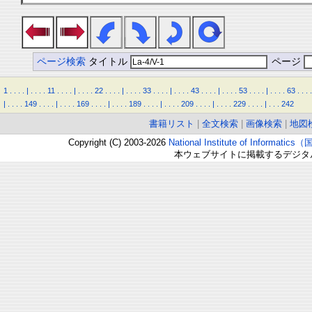
ページ検索
タイトル
ページ
1
.
.
.
.
|
.
.
.
.
11
.
.
.
.
|
.
.
.
.
22
.
.
.
.
|
.
.
.
.
33
.
.
.
.
|
.
.
.
.
43
.
.
.
.
|
.
.
.
.
53
.
.
.
.
|
.
.
.
.
63
.
.
.
.
|
.
.
.
.
149
.
.
.
.
|
.
.
.
.
169
.
.
.
.
|
.
.
.
.
189
.
.
.
.
|
.
.
.
.
209
.
.
.
.
|
.
.
.
.
229
.
.
.
.
|
.
.
.
242
書籍リスト
|
全文検索
|
画像検索
|
地図
Copyright (C) 2003-2026
National Institute of Inform
本ウェブサイトに掲載するデジタ