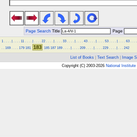
Page Search
Title
Page
1
.
.
.
.
|
.
.
.
.
11
.
.
.
.
|
.
.
.
.
22
.
.
.
.
|
.
.
.
.
33
.
.
.
.
|
.
.
.
.
43
.
.
.
.
|
.
.
.
.
53
.
.
.
.
|
.
.
.
.
63
.
.
.
.
183
.
.
169
.
.
.
.
179
181
185
187
189
.
.
.
.
|
.
.
.
.
209
.
.
.
.
|
.
.
.
.
229
.
.
.
.
|
.
.
.
242
List of Books
|
Text Search
|
Image S
Copyright (C) 2003-2026
National Institute