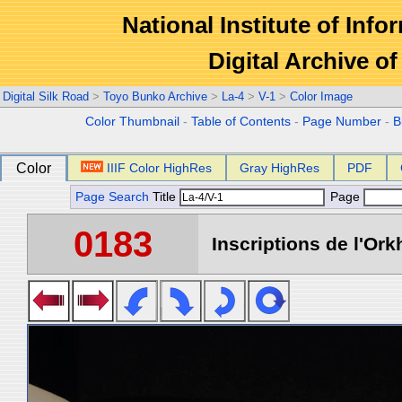
National Institute of Info
Digital Archive 
Digital Silk Road
>
Toyo Bunko Archive
>
La-4
>
V-1
>
Color Image
Color Thumbnail
-
Table of Contents
-
Page Number
-
B
Color
IIIF Color HighRes
Gray HighRes
PDF
Page Search
Title
Page
0183
Inscriptions de l'Ork