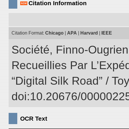
Citation Information
Citation Format:
Chicago
|
APA
|
Harvard
|
IEEE
Société, Finno-Ougrienn
Recueillies Par L’Expéd
“Digital Silk Road” / T
doi:10.20676/00000225
OCR Text