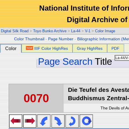
National Institute of Info
Digital Archive 
Digital Silk Road
>
Toyo Bunko Archive
>
La-44
>
V-1
>
Color Image
Color Thumbnail
-
Page Number
-
Biliographic Information (Me
Color
IIIF Color HighRes
Gray HighRes
PDF
Page Search
Title
Die Teufel des Avest
0070
Buddhismus Zentral-
The Devils of A