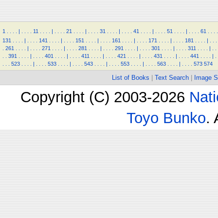
1
.
.
.
.
|
.
.
.
.
11
.
.
.
.
|
.
.
.
.
21
.
.
.
.
|
.
.
.
.
31
.
.
.
.
|
.
.
.
.
41
.
.
.
.
|
.
.
.
.
51
.
.
.
.
|
.
.
.
.
61
.
.
.
.
131
.
.
.
.
|
.
.
.
.
141
.
.
.
.
|
.
.
.
.
151
.
.
.
.
|
.
.
.
.
161
.
.
.
.
|
.
.
.
.
171
.
.
.
.
|
.
.
.
.
181
.
.
.
.
|
.
.
.
.
261
.
.
.
.
|
.
.
.
.
271
.
.
.
.
|
.
.
.
.
281
.
.
.
.
|
.
.
.
.
291
.
.
.
.
|
.
.
.
.
301
.
.
.
.
|
.
.
.
.
311
.
.
.
.
|
.
.
.
.
391
.
.
.
.
|
.
.
.
.
401
.
.
.
.
|
.
.
.
.
411
.
.
.
.
|
.
.
.
.
421
.
.
.
.
|
.
.
.
.
431
.
.
.
.
|
.
.
.
.
441
.
.
.
.
|
.
.
.
.
523
.
.
.
.
|
.
.
.
.
533
.
.
.
.
|
.
.
.
.
543
.
.
.
.
|
.
.
.
.
553
.
.
.
.
|
.
.
.
.
563
.
.
.
.
|
.
.
.
.
573
574
List of Books
|
Text Search
|
Image S
Copyright (C) 2003-2026
Nati
Toyo Bunko
.