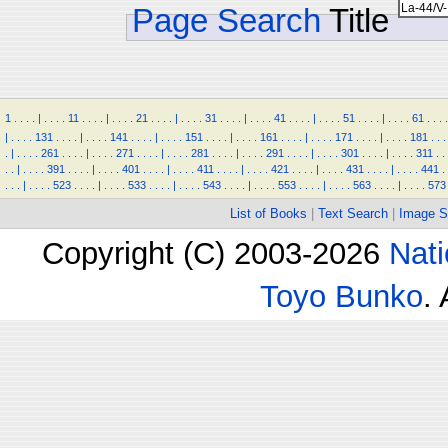
Page Search
Title
1
.
.
.
.
|
.
.
.
.
11
.
.
.
.
|
.
.
.
.
21
.
.
.
.
|
.
.
.
.
31
.
.
.
.
|
.
.
.
.
41
.
.
.
.
|
.
.
.
.
51
.
.
.
.
|
.
.
.
.
61
.
.
.
.
|
.
.
.
.
131
.
.
.
.
|
.
.
.
.
141
.
.
.
.
|
.
.
.
.
151
.
.
.
.
|
.
.
.
.
161
.
.
.
.
|
.
.
.
.
171
.
.
.
.
|
.
.
.
.
181
.
.
.
.
|
.
.
.
.
261
.
.
.
.
|
.
.
.
.
271
.
.
.
.
|
.
.
.
.
281
.
.
.
.
|
.
.
.
.
291
.
.
.
.
|
.
.
.
.
301
.
.
.
.
|
.
.
.
.
311
.
.
.
.
|
.
.
.
.
391
.
.
.
.
|
.
.
.
.
401
.
.
.
.
|
.
.
.
.
411
.
.
.
.
|
.
.
.
.
421
.
.
.
.
|
.
.
.
.
431
.
.
.
.
|
.
.
.
.
441
.
.
.
.
|
.
.
.
.
523
.
.
.
.
|
.
.
.
.
533
.
.
.
.
|
.
.
.
.
543
.
.
.
.
|
.
.
.
.
553
.
.
.
.
|
.
.
.
.
563
.
.
.
.
|
.
.
.
.
573
List of Books
|
Text Search
|
Image S
Copyright (C) 2003-2026
Nati
Toyo Bunko
.