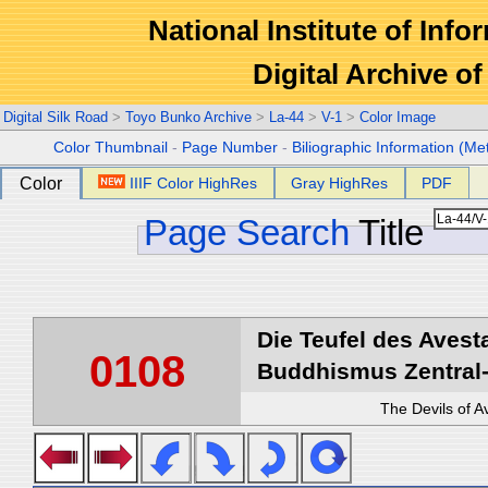
National Institute of Info
Digital Archive 
Digital Silk Road
>
Toyo Bunko Archive
>
La-44
>
V-1
>
Color Image
Color Thumbnail
-
Page Number
-
Biliographic Information (Me
Color
IIIF Color HighRes
Gray HighRes
PDF
Page Search
Title
Die Teufel des Avest
0108
Buddhismus Zentral-
The Devils of A