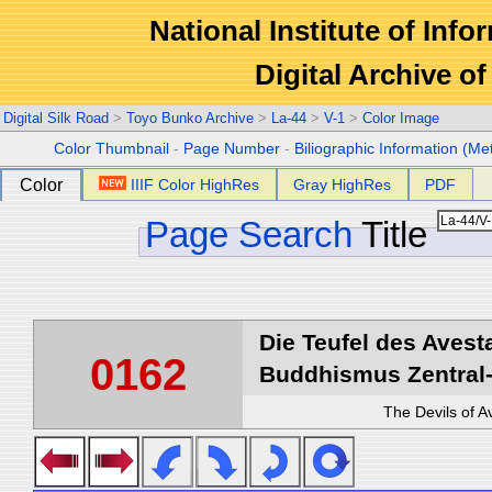
National Institute of Info
Digital Archive 
Digital Silk Road
>
Toyo Bunko Archive
>
La-44
>
V-1
>
Color Image
Color Thumbnail
-
Page Number
-
Biliographic Information (Me
Color
IIIF Color HighRes
Gray HighRes
PDF
Page Search
Title
Die Teufel des Avest
0162
Buddhismus Zentral-
The Devils of A