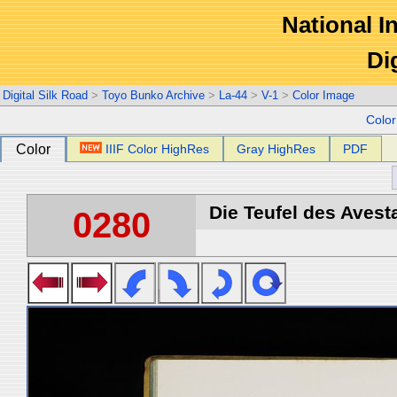
National In
Di
Digital Silk Road
>
Toyo Bunko Archive
>
La-44
>
V-1
>
Color Image
Colo
Color
IIIF Color HighRes
Gray HighRes
PDF
Die Teufel des Avest
0280