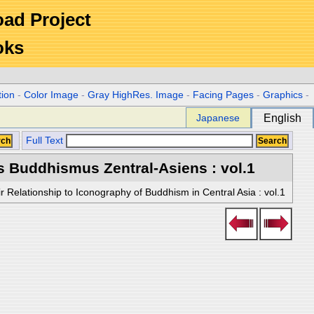
Road Project
oks
tion
-
Color Image
-
Gray HighRes. Image
-
Facing Pages
-
Graphics
-
Japanese
English
Full Text
s Buddhismus Zentral-Asiens : vol.1
r Relationship to Iconography of Buddhism in Central Asia : vol.1