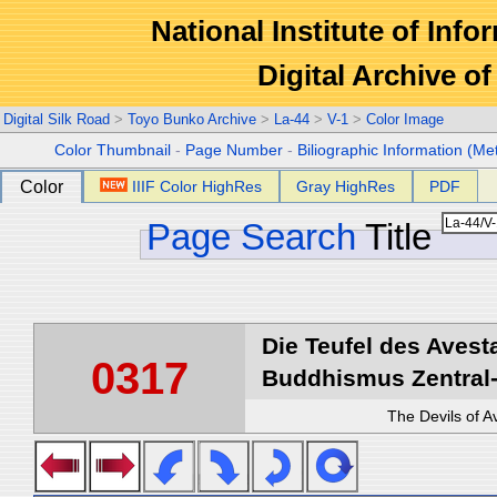
National Institute of Info
Digital Archive 
Digital Silk Road
>
Toyo Bunko Archive
>
La-44
>
V-1
>
Color Image
Color Thumbnail
-
Page Number
-
Biliographic Information (Me
Color
IIIF Color HighRes
Gray HighRes
PDF
Page Search
Title
Die Teufel des Avest
0317
Buddhismus Zentral-
The Devils of A