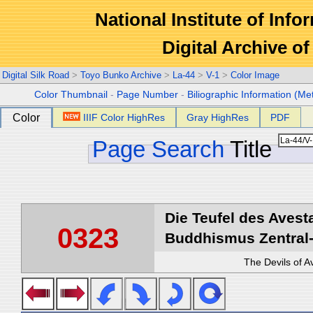
National Institute of Info
Digital Archive 
Digital Silk Road
>
Toyo Bunko Archive
>
La-44
>
V-1
>
Color Image
Color Thumbnail
-
Page Number
-
Biliographic Information (Me
Color
IIIF Color HighRes
Gray HighRes
PDF
Page Search
Title
Die Teufel des Avest
0323
Buddhismus Zentral-
The Devils of A