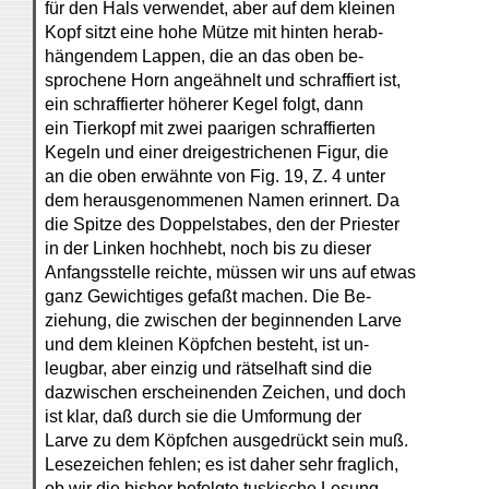
für den Hals verwendet, aber auf dem kleinen
Kopf sitzt eine hohe Mütze mit hinten herab-
hängendem Lappen, die an das oben be-
sprochene Horn angeähnelt und schraffiert ist,
ein schraffierter höherer Kegel folgt, dann
ein Tierkopf mit zwei paarigen schraffierten
Kegeln und einer dreigestrichenen Figur, die
an die oben erwähnte von Fig. 19, Z. 4 unter
dem herausgenommenen Namen erinnert. Da
die Spitze des Doppelstabes, den der Priester
in der Linken hochhebt, noch bis zu dieser
Anfangsstelle reichte, müssen wir uns auf etwas
ganz Gewichtiges gefaßt machen. Die Be-
ziehung, die zwischen der beginnenden Larve
und dem kleinen Köpfchen besteht, ist un-
leugbar, aber einzig und rätselhaft sind die
dazwischen erscheinenden Zeichen, und doch
ist klar, daß durch sie die Umformung der
Larve zu dem Köpfchen ausgedrückt sein muß.
Lesezeichen fehlen; es ist daher sehr fraglich,
ob wir die bisher befolgte tuskische Lesung