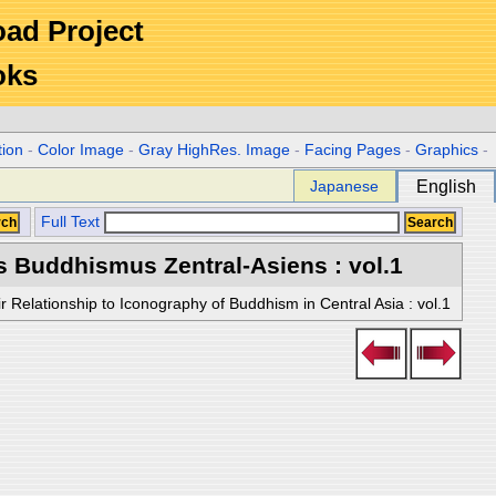
Road Project
oks
tion
-
Color Image
-
Gray HighRes. Image
-
Facing Pages
-
Graphics
-
Japanese
English
Full Text
s Buddhismus Zentral-Asiens : vol.1
r Relationship to Iconography of Buddhism in Central Asia : vol.1