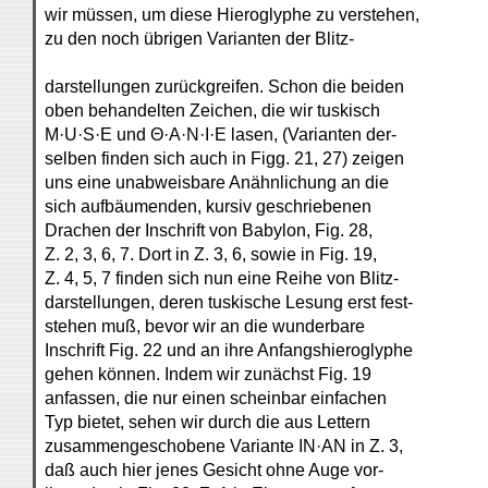
wir müssen, um diese Hieroglyphe zu verstehen,
zu den noch übrigen Varianten der Blitz-
darstellungen zurückgreifen. Schon die beiden
oben behandelten Zeichen, die wir tuskisch
M·U·S·E und Θ·A·N·I·E lasen, (Varianten der-
selben finden sich auch in Figg. 21, 27) zeigen
uns eine unabweisbare Anähnlichung an die
sich aufbäumenden, kursiv geschriebenen
Drachen der Inschrift von Babylon, Fig. 28,
Z. 2, 3, 6, 7. Dort in Z. 3, 6, sowie in Fig. 19,
Z. 4, 5, 7 finden sich nun eine Reihe von Blitz-
darstellungen, deren tuskische Lesung erst fest-
stehen muß, bevor wir an die wunderbare
Inschrift Fig. 22 und an ihre Anfangshieroglyphe
gehen können. Indem wir zunächst Fig. 19
anfassen, die nur einen scheinbar einfachen
Typ bietet, sehen wir durch die aus Lettern
zusammengeschobene Variante IN·AN in Z. 3,
daß auch hier jenes Gesicht ohne Auge vor-