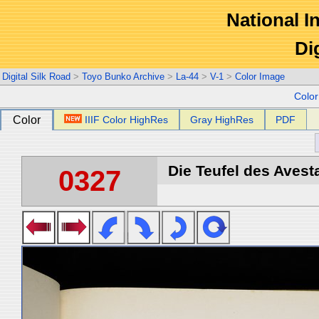
National In
Di
Digital Silk Road
>
Toyo Bunko Archive
>
La-44
>
V-1
>
Color Image
Colo
Color
IIIF Color HighRes
Gray HighRes
PDF
Die Teufel des Avest
0327