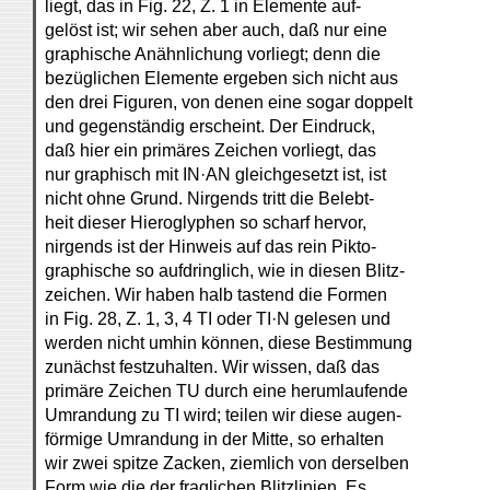
liegt, das in Fig. 22, Z. 1 in Elemente auf-
gelöst ist; wir sehen aber auch, daß nur eine
graphische Anähnlichung vorliegt; denn die
bezüglichen Elemente ergeben sich nicht aus
den drei Figuren, von denen eine sogar doppelt
und gegenständig erscheint. Der Eindruck,
daß hier ein primäres Zeichen vorliegt, das
nur graphisch mit IN·AN gleichgesetzt ist, ist
nicht ohne Grund. Nirgends tritt die Belebt-
heit dieser Hieroglyphen so scharf hervor,
nirgends ist der Hinweis auf das rein Pikto-
graphische so aufdringlich, wie in diesen Blitz-
zeichen. Wir haben halb tastend die Formen
in Fig. 28, Z. 1, 3, 4 TI oder TI·N gelesen und
werden nicht umhin können, diese Bestimmung
zunächst festzuhalten. Wir wissen, daß das
primäre Zeichen TU durch eine herumlaufende
Umrandung zu TI wird; teilen wir diese augen-
förmige Umrandung in der Mitte, so erhalten
wir zwei spitze Zacken, ziemlich von derselben
Form wie die der fraglichen Blitzlinien. Es