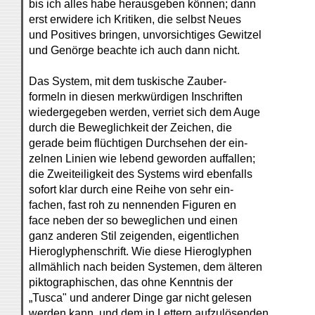
bis ich alles habe herausgeben können; dann
erst erwidere ich Kritiken, die selbst Neues
und Positives bringen, unvorsichtiges Gewitzel
und Genörge beachte ich auch dann nicht.
Das System, mit dem tuskische Zauber-
formeln in diesen merkwürdigen Inschriften
wiedergegeben werden, verriet sich dem Auge
durch die Beweglichkeit der Zeichen, die
gerade beim flüchtigen Durchsehen der ein-
zelnen Linien wie lebend geworden auffallen;
die Zweiteiligkeit des Systems wird ebenfalls
sofort klar durch eine Reihe von sehr ein-
fachen, fast roh zu nennenden Figuren en
face neben der so beweglichen und einen
ganz anderen Stil zeigenden, eigentlichen
Hieroglyphenschrift. Wie diese Hieroglyphen
allmählich nach beiden Systemen, dem älteren
piktographischen, das ohne Kenntnis der
„Tusca" und anderer Dinge gar nicht gelesen
werden kann, und dem in Lettern aufzulösenden