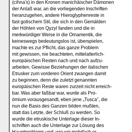
(cihna's) in den Kronen manichäischer Dämonen
der Anlaß war, an die vorliegenden Inschriften
heranzugehen, andere Hieroglyphenreste in
fast gotischem Stil, die sich in den Gemälden
der Höhlen von Qyzyl fanden und die in
merkwürdiger Weise in die Ornamentik, die
keineswegs bedeutungslos ist, überspielen,
machte es zur Pflicht, das ganze Problem
mit gewissen, nie beachteten, mittelalterlich-
europäischen Resten nach und nach aufzu-
arbeiten. Gewisse Beziehungen der italischen
Etrusker zum vorderen Orient zwangen damit
zu beginnen, denn die zuletzt genannten
europäischen Reste waren zurzeit nicht erreich-
bar. Was aber faßbar war, wurde als Pro-
ömium vorausgesandt, eben jene „Tusca", die
nun die Basis des Ganzen bilden mußten,
statt das Letzte, der Schluß zu werden. So
wurde die etruskische Unterlage dieser In-
schriften auch die Unterlage zur Lösung des
Hauptproblems und, wie wir mehrfach er-