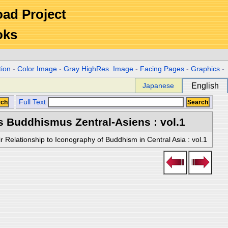
Road Project
oks
tion
-
Color Image
-
Gray HighRes. Image
-
Facing Pages
-
Graphics
-
Japanese
English
Full Text
s Buddhismus Zentral-Asiens : vol.1
r Relationship to Iconography of Buddhism in Central Asia : vol.1