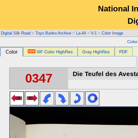
National In
Di
Digital Silk Road
>
Toyo Bunko Archive
>
La-44
>
V-1
>
Color Image
Colo
Color
IIIF Color HighRes
Gray HighRes
PDF
Die Teufel des Avest
0347