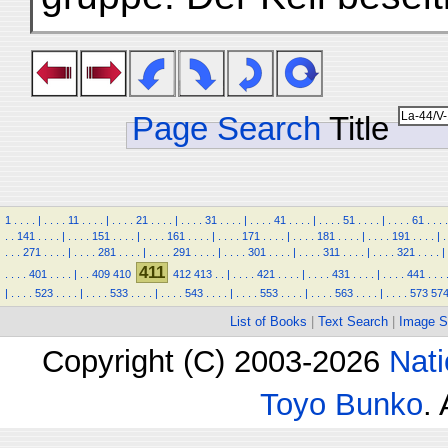
Page Search
Title
1
.
.
.
.
|
.
.
.
.
11
.
.
.
.
|
.
.
.
.
21
.
.
.
.
|
.
.
.
.
31
.
.
.
.
|
.
.
.
.
41
.
.
.
.
|
.
.
.
.
51
.
.
.
.
|
.
.
.
.
61
.
.
.
.
.
.
141
.
.
.
.
|
.
.
.
.
151
.
.
.
.
|
.
.
.
.
161
.
.
.
.
|
.
.
.
.
171
.
.
.
.
|
.
.
.
.
181
.
.
.
.
|
.
.
.
.
191
.
.
.
.
|
.
.
.
.
271
.
.
.
.
|
.
.
.
.
281
.
.
.
.
|
.
.
.
.
291
.
.
.
.
|
.
.
.
.
301
.
.
.
.
|
.
.
.
.
311
.
.
.
.
|
.
.
.
.
321
.
.
.
.
|
411
.
.
.
.
401
.
.
.
.
|
.
.
409
410
412
413
.
.
|
.
.
.
.
421
.
.
.
.
|
.
.
.
.
431
.
.
.
.
|
.
.
.
.
441
.
.
.
|
.
.
.
.
523
.
.
.
.
|
.
.
.
.
533
.
.
.
.
|
.
.
.
.
543
.
.
.
.
|
.
.
.
.
553
.
.
.
.
|
.
.
.
.
563
.
.
.
.
|
.
.
.
.
573
57
List of Books
|
Text Search
|
Image S
Copyright (C) 2003-2026
Nati
Toyo Bunko
.