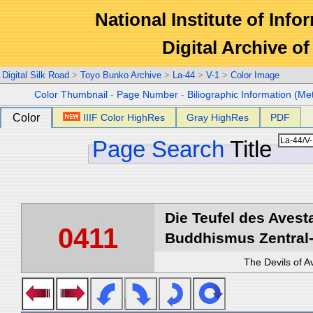
National Institute of Info
Digital Archive 
Digital Silk Road
>
Toyo Bunko Archive
>
La-44
>
V-1
>
Color Image
Color Thumbnail
-
Page Number
-
Biliographic Information (Me
Color
IIIF Color HighRes
Gray HighRes
PDF
Page Search
Title
Die Teufel des Avest
0411
Buddhismus Zentral-
The Devils of A