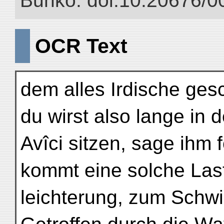
Bunko. doi:10.20676/0
OCR Text
dem alles Irdische ges
du wirst also lange in 
Avîci sitzen, sage ihm 
kommt eine solche Last
leichterung, zum Schw