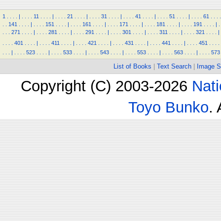
1
.
.
.
.
|
.
.
.
.
11
.
.
.
.
|
.
.
.
.
21
.
.
.
.
|
.
.
.
.
31
.
.
.
.
|
.
.
.
.
41
.
.
.
.
|
.
.
.
.
51
.
.
.
.
|
.
.
.
.
61
.
.
.
.
.
.
141
.
.
.
.
|
.
.
.
.
151
.
.
.
.
|
.
.
.
.
161
.
.
.
.
|
.
.
.
.
171
.
.
.
.
|
.
.
.
.
181
.
.
.
.
|
.
.
.
.
191
.
.
.
.
|
.
.
.
.
271
.
.
.
.
|
.
.
.
.
281
.
.
.
.
|
.
.
.
.
291
.
.
.
.
|
.
.
.
.
301
.
.
.
.
|
.
.
.
.
311
.
.
.
.
|
.
.
.
.
321
.
.
.
.
|
.
.
.
.
401
.
.
.
.
|
.
.
.
.
411
.
.
.
.
|
.
.
.
.
421
.
.
.
.
|
.
.
.
.
431
.
.
.
.
|
.
.
.
.
441
.
.
.
.
|
.
.
.
.
451
.
.
.
.
.
.
.
|
.
.
.
.
523
.
.
.
.
|
.
.
.
.
533
.
.
.
.
|
.
.
.
.
543
.
.
.
.
|
.
.
.
.
553
.
.
.
.
|
.
.
.
.
563
.
.
.
.
|
.
.
.
.
573
List of Books
|
Text Search
|
Image S
Copyright (C) 2003-2026
Nati
Toyo Bunko
.