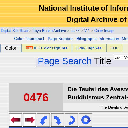
National Institute of Info
Digital Archive 
Digital Silk Road
>
Toyo Bunko Archive
>
La-44
>
V-1
>
Color Image
Color Thumbnail
-
Page Number
-
Biliographic Information (Me
Color
IIIF Color HighRes
Gray HighRes
PDF
Page Search
Title
Die Teufel des Avest
0476
Buddhismus Zentral-
The Devils of A