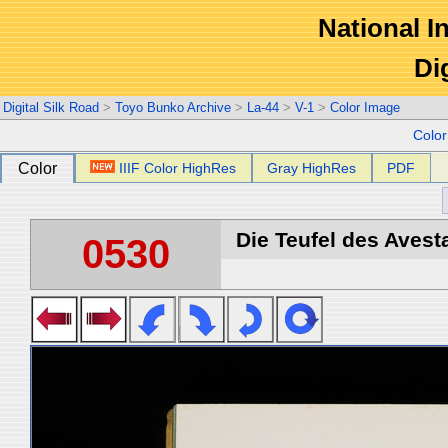
National In
Di
Digital Silk Road
>
Toyo Bunko Archive
>
La-44
>
V-1
>
Color Image
Colo
Color
IIIF Color HighRes
Gray HighRes
PDF
Die Teufel des Avest
0530