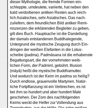
dieser Mythologie, die fremde Formen ein-
schleppte, umdeutete, variierte, hat neben den
bald verdorbenen antiken Resten auch reich-
lich Asiatisches, sehr Asiatisches. Das nach-
zuliefern, dem freundlichen Bild antiker Remi-
niszenzen die erklärenden Begleiter zu geben,
gilt dies Buch. Hauptsache ist die Darstellung
der damals entstandenen Buddhalegende,
Untergrund die mystische Zeugung durch Ein-
dringen der weißen Elefanten in die Lotus-
scheibe (padma). Padmāsana ist die erhabenste
Begattungsart, die der vornehmsten weib-
lichen Form, der Padminī, gebührt. Illusion
(māyā) heißt die mystische Buddhamutter.
Und wodurch ist der Keim im padma so heilig?
Durch endlose, grauenvolle Martyrien. Natür-
liche Fortpflanzung ist ein Verbrechen, es ist
bei ihm so hundert und aber hundert Male
geschehen. Der Zorn des nachfolgenden
Keims weckt die Helfer zur Vollendung aus
Tiergeburten, aus der Hölle. Die zehn großen