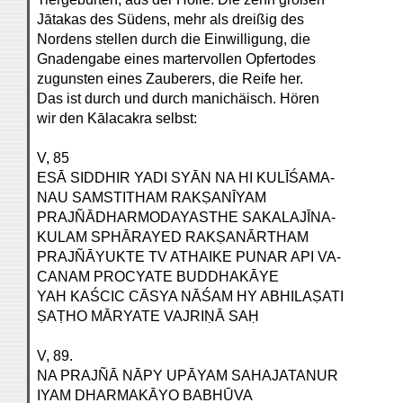
Jātakas des Südens, mehr als dreißig des
Nordens stellen durch die Einwilligung, die
Gnadengabe eines martervollen Opfertodes
zugunsten eines Zauberers, die Reife her.
Das ist durch und durch manichäisch. Hören
wir den Kālacakra selbst:
V, 85
ESĀ SIDDHIR YADI SYĀN NA HI KULĪŚAMA-
NAU SAMSTITHAM RAKṢANĪYAM
PRAJÑĀDHARMODAYASTHE SAKALAJĪNA-
KULAM SPHĀRAYED RAKṢANĀRTHAM
PRAJÑĀYUKTE TV ATHAIKE PUNAR API VA-
CANAM PROCYATE BUDDHAKĀYE
YAH KAŚCIC CĀSYA NĀŚAM HY ABHILAṢATI
ṢAṬHO MĀRYATE VAJRIṆĀ SAḤ
V, 89.
NA PRAJÑĀ NĀPY UPĀYAM SAHAJATANUR
IYAM DHARMAKĀYO BABHŪVA