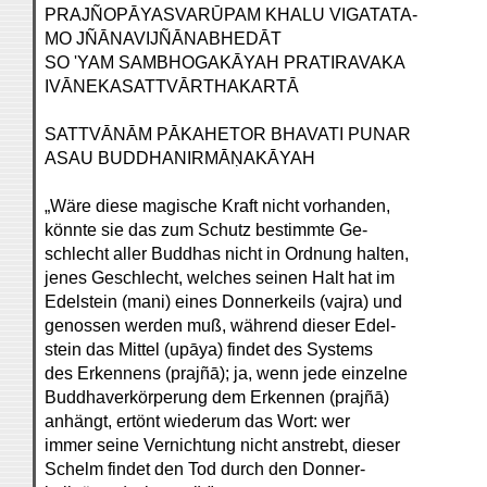
PRAJÑOPĀYASVARŪPAM KHALU VIGATATA-
MO JÑĀNAVIJÑĀNABHEDĀT
SO 'YAM SAMBHOGAKĀYAH PRATIRAVAKA
IVĀNEKASATTVĀRTHAKARTĀ
SATTVĀNĀM PĀKAHETOR BHAVATI PUNAR
ASAU BUDDHANIRMĀṆAKĀYAH
„Wäre diese magische Kraft nicht vorhanden,
könnte sie das zum Schutz bestimmte Ge-
schlecht aller Buddhas nicht in Ordnung halten,
jenes Geschlecht, welches seinen Halt hat im
Edelstein (mani) eines Donnerkeils (vajra) und
genossen werden muß, während dieser Edel-
stein das Mittel (upāya) findet des Systems
des Erkennens (prajñā); ja, wenn jede einzelne
Buddhaverkörperung dem Erkennen (prajñā)
anhängt, ertönt wiederum das Wort: wer
immer seine Vernichtung nicht anstrebt, dieser
Schelm findet den Tod durch den Donner-