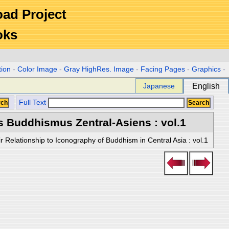
Road Project
oks
tion
-
Color Image
-
Gray HighRes. Image
-
Facing Pages
-
Graphics
-
Japanese
English
Full Text
s Buddhismus Zentral-Asiens : vol.1
r Relationship to Iconography of Buddhism in Central Asia : vol.1