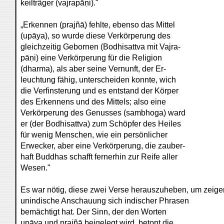
keilträger (vajrapāṇi)."
„Erkennen (prajñā) fehlte, ebenso das Mittel
(upāya), so wurde diese Verkörperung des
gleichzeitig Gebornen (Bodhisattva mit Vajra-
pāṇi) eine Verkörperung für die Religion
(dharma), als aber seine Vernunft, der Er-
leuchtung fähig, unterscheiden konnte, wich
die Verfinsterung und es entstand der Körper
des Erkennens und des Mittels; also eine
Verkörperung des Genusses (sambhoga) ward
er (der Bodhisattva) zum Schöpfer des Heiles
für wenig Menschen, wie ein persönlicher
Erwecker, aber eine Verkörperung, die zauber-
haft Buddhas schafft fernerhin zur Reife aller
Wesen."
Es war nötig, diese zwei Verse herauszuheben, um zeige
unindische Anschauung sich indischer Phrasen
bemächtigt hat. Der Sinn, der den Worten
upāya und prajñā beigelegt wird, betont die