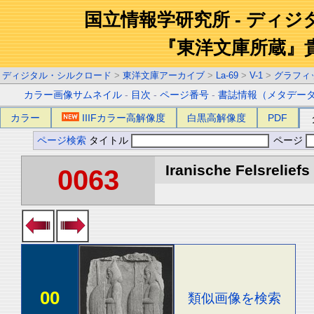
国立情報学研究所 - ディ
『東洋文庫所蔵』
ディジタル・シルクロード
>
東洋文庫アーカイブ
>
La-69
>
V-1
>
グラフィ
カラー画像サムネイル
-
目次
-
ページ番号
-
書誌情報（メタデー
カラー
IIIFカラー高解像度
白黒高解像度
PDF
ページ検索
タイトル
ページ
Iranische Felsreliefs 
0063
00
類似画像を検索