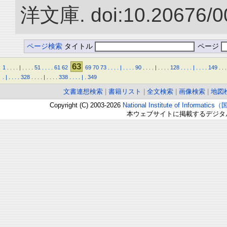
洋文庫. doi:10.20676/0
ページ検索
タイトル
ページ
63
1
.
.
.
.
|
.
.
.
.
51
.
.
.
.
61
62
69
70
73
.
.
.
.
|
.
.
.
.
90
.
.
.
.
|
.
.
.
.
128
.
.
.
.
|
.
.
.
.
149
.
.
.
.
|
.
.
.
.
328
.
.
.
.
|
.
.
.
.
338
.
.
.
.
|
.
349
文書連想検索
|
書籍リスト
|
全文検索
|
画像検索
|
地図
Copyright (C) 2003-2026
National Institute of Inform
本ウェブサイトに掲載するデジタ