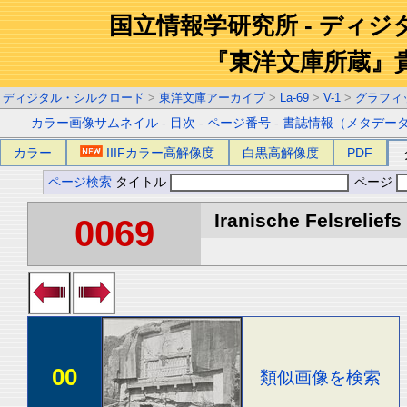
国立情報学研究所 - ディ
『東洋文庫所蔵』
ディジタル・シルクロード
>
東洋文庫アーカイブ
>
La-69
>
V-1
>
グラフィ
カラー画像サムネイル
-
目次
-
ページ番号
-
書誌情報（メタデー
カラー
IIIFカラー高解像度
白黒高解像度
PDF
ページ検索
タイトル
ページ
Iranische Felsreliefs 
0069
00
類似画像を検索