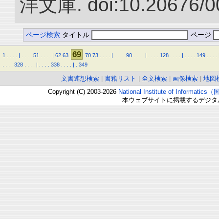
洋文庫. doi:10.20676/0
ページ検索
タイトル
ページ
69
1
.
.
.
.
|
.
.
.
.
51
.
.
.
.
|
62
63
70
73
.
.
.
.
|
.
.
.
.
90
.
.
.
.
|
.
.
.
.
128
.
.
.
.
|
.
.
.
.
149
.
.
.
.
.
.
.
.
328
.
.
.
.
|
.
.
.
.
338
.
.
.
.
|
.
349
文書連想検索
|
書籍リスト
|
全文検索
|
画像検索
|
地図
Copyright (C) 2003-2026
National Institute of Inform
本ウェブサイトに掲載するデジタ