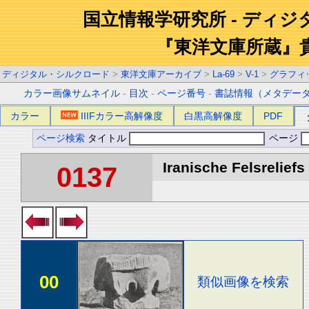
国立情報学研究所 - ディ
『東洋文庫所蔵』
ディジタル・シルクロード
>
東洋文庫アーカイブ
>
La-69
>
V-1
>
グラフィ
カラー画像サムネイル
-
目次
-
ページ番号
-
書誌情報（メタデー
カラー
IIIFカラー高解像度
白黒高解像度
PDF
ページ検索
タイトル
ページ
Iranische Felsreliefs 
0137
00
類似画像を検索