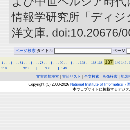
よび中世ペルシア時代に
情報学研究所「ディジ
洋文庫. doi:10.20676/0
ページ検索
タイトル
ページ
137
1
.
.
.
.
|
.
.
.
.
51
.
.
.
.
|
.
.
.
.
73
.
.
.
.
|
.
.
.
.
90
.
.
.
.
|
.
.
.
.
128
.
.
.
135
136
140
142
.
318
.
.
.
.
|
.
.
.
.
328
.
.
.
.
|
.
.
.
.
338
.
.
.
.
|
.
349
文書連想検索
|
書籍リスト
|
全文検索
|
画像検索
|
地図
Copyright (C) 2003-2026
National Institute of Inform
本ウェブサイトに掲載するデジタ