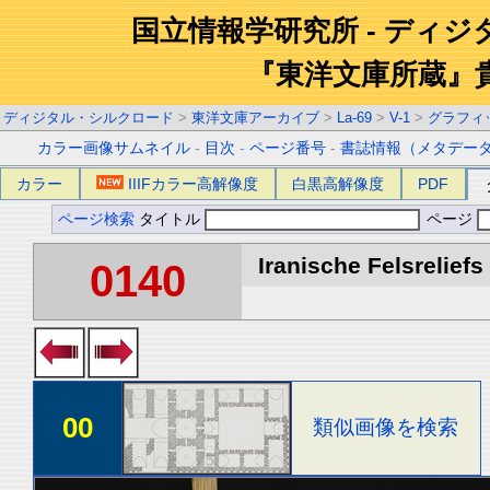
国立情報学研究所 - ディ
『東洋文庫所蔵』
ディジタル・シルクロード
>
東洋文庫アーカイブ
>
La-69
>
V-1
>
グラフィ
カラー画像サムネイル
-
目次
-
ページ番号
-
書誌情報（メタデー
カラー
IIIFカラー高解像度
白黒高解像度
PDF
ページ検索
タイトル
ページ
Iranische Felsreliefs 
0140
00
類似画像を検索