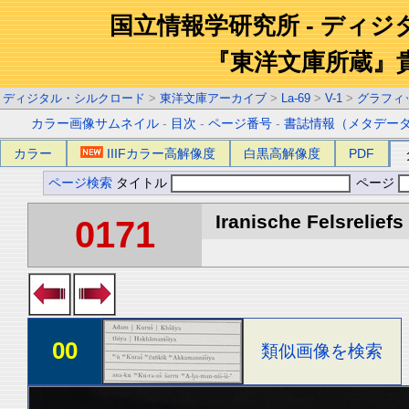
国立情報学研究所 - ディ
『東洋文庫所蔵』
ディジタル・シルクロード
>
東洋文庫アーカイブ
>
La-69
>
V-1
>
グラフィ
カラー画像サムネイル
-
目次
-
ページ番号
-
書誌情報（メタデー
カラー
IIIFカラー高解像度
白黒高解像度
PDF
ページ検索
タイトル
ページ
Iranische Felsreliefs 
0171
00
類似画像を検索