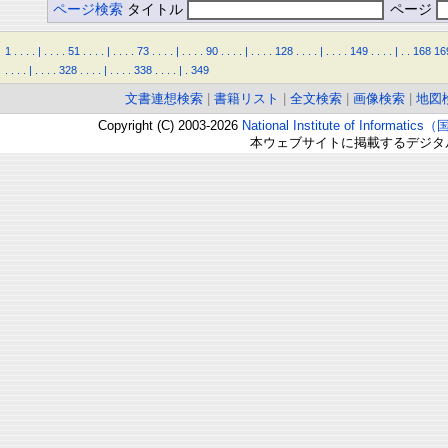
ページ検索
タイトル
ページ
1
.
.
.
.
|
.
.
.
.
51
.
.
.
.
|
.
.
.
.
73
.
.
.
.
|
.
.
.
.
90
.
.
.
.
|
.
.
.
.
128
.
.
.
.
|
.
.
.
.
149
.
.
.
.
|
.
.
168
16
.
.
.
.
|
.
.
.
.
328
.
.
.
.
|
.
.
.
.
338
.
.
.
.
|
.
349
文書連想検索
|
書籍リスト
|
全文検索
|
画像検索
|
地図
Copyright (C) 2003-2026
National Institute of Inform
本ウェブサイトに掲載するデジタ