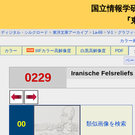
国立情報学
『
ディジタル・シルクロード
>
東洋文庫アーカイブ
>
La-69
>
V-1
>
グラフィ
カラー
カラー
IIIFカラー高解像度
白黒高解像度
PDF
ペー
Iranische Felsreliefs 
0229
00
類似画像を検索