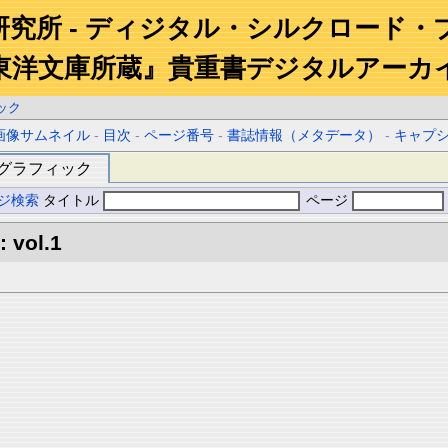
研究所 - ディジタル・シルクロード・
東洋文庫所蔵』貴重書デジタルアーカ
ック
画像サムネイル
-
目次
-
ページ番号
-
書誌情報（メタデータ）
-
キャプ
グラフィック
ジ検索
タイトル
ページ
: vol.1