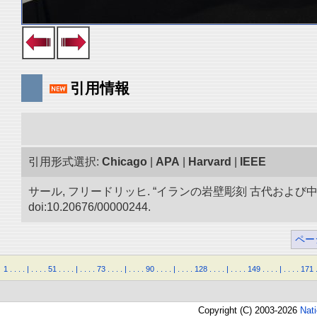
引用情報
引用形式選択:
Chicago
|
APA
|
Harvard
|
IEEE
サール, フリードリッヒ. “イランの岩壁彫刻 古代およ
doi:10.20676/00000244.
ペー
1
.
.
.
.
|
.
.
.
.
51
.
.
.
.
|
.
.
.
.
73
.
.
.
.
|
.
.
.
.
90
.
.
.
.
|
.
.
.
.
128
.
.
.
.
|
.
.
.
.
149
.
.
.
.
|
.
.
.
.
171
Copyright (C) 2003-2026
Nat