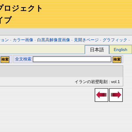
プロジェクト
イブ
ション
-
カラー画像
-
白黒高解像度画像
-
見開きページ
-
グラフィック
-
日本語
English
全文検索
イランの岩壁彫刻 : vol.1