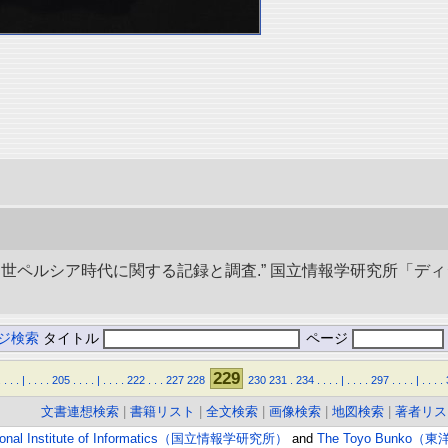
び中世ペルシア時代に関する記録と調査.” 国立情報学研究所「デ
ジ検索
タイトル
ページ
229
.
.
.
.
|
.
.
.
.
205
.
.
.
.
|
.
.
.
.
222
.
.
.
227
228
230
231
.
234
.
.
.
.
|
.
.
.
.
297
.
.
.
.
|
.
.
.
.
文書連想検索
|
書籍リスト
|
全文検索
|
画像検索
|
地図検索
|
著者リス
ional Institute of Informatics（国立情報学研究所）
and
The Toyo Bunko（