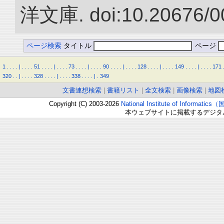
洋文庫. doi:10.20676/0
ページ検索
タイトル
ページ
1
.
.
.
.
|
.
.
.
.
51
.
.
.
.
|
.
.
.
.
73
.
.
.
.
|
.
.
.
.
90
.
.
.
.
|
.
.
.
.
128
.
.
.
.
|
.
.
.
.
149
.
.
.
.
|
.
.
.
.
171
320
.
.
|
.
.
.
.
328
.
.
.
.
|
.
.
.
.
338
.
.
.
.
|
.
349
文書連想検索
|
書籍リスト
|
全文検索
|
画像検索
|
地図
Copyright (C) 2003-2026
National Institute of Inform
本ウェブサイトに掲載するデジタ