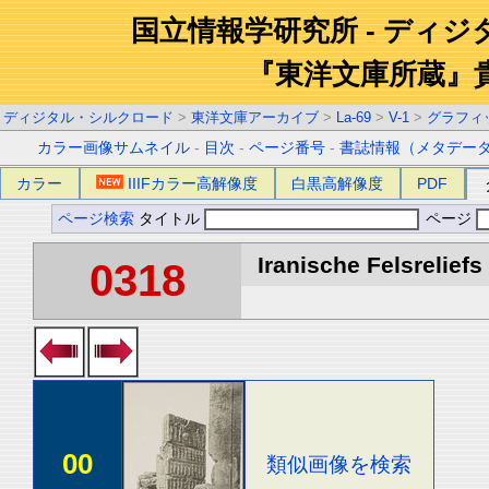
国立情報学研究所 - ディ
『東洋文庫所蔵』
ディジタル・シルクロード
>
東洋文庫アーカイブ
>
La-69
>
V-1
>
グラフィ
カラー画像サムネイル
-
目次
-
ページ番号
-
書誌情報（メタデー
カラー
IIIFカラー高解像度
白黒高解像度
PDF
ページ検索
タイトル
ページ
Iranische Felsreliefs 
0318
00
類似画像を検索