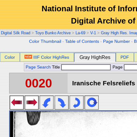
National Institute of Info
Digital Archive 
Digital Silk Road
>
Toyo Bunko Archive
>
La-69
>
V-1
>
Gray High Res. Ima
Color Thumbnail
-
Table of Contents
-
Page Number
-
B
Color
IIIF Color HighRes
Gray HighRes
PDF
Page Search
Title
Page
0020
Iranische Felsreliefs 