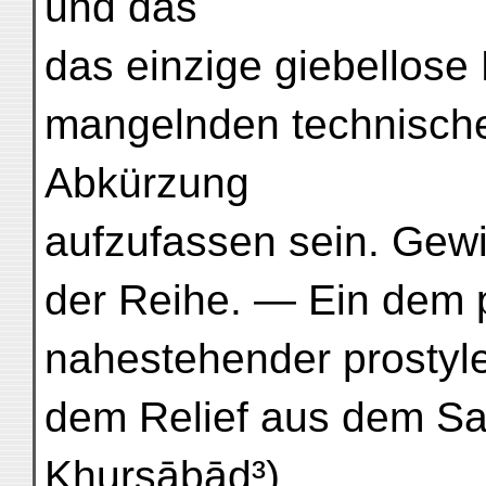
und das
das einzige giebellose B
mangelnden technische
Abkürzung
aufzufassen sein. Gew
der Reihe. — Ein dem p
nahestehender prostyl
dem Relief aus dem Sa
Khursābād³)