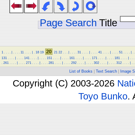
Page Search
Title
20
1
.
.
.
.
|
.
.
.
.
11
.
.
.
.
|
.
18
19
21
22
.
.
.
|
.
.
.
.
31
.
.
.
.
|
.
.
.
.
41
.
.
.
.
|
.
.
.
.
51
.
.
.
.
|
.
131
.
.
.
.
|
.
.
.
.
141
.
.
.
.
|
.
.
.
.
151
.
.
.
.
|
.
.
.
.
161
.
.
.
.
|
.
.
.
.
171
.
.
.
.
|
.
.
.
.
181
.
.
.
.
|
.
.
.
.
261
.
.
.
.
|
.
.
.
.
271
.
.
.
.
|
.
.
.
.
281
.
.
.
.
|
.
.
.
.
292
.
.
.
.
|
.
.
.
.
302
.
.
.
.
|
.
.
.
.
312
.
.
.
.
|
.
.
List of Books
|
Text Search
|
Image S
Copyright (C) 2003-2026
Nati
Toyo Bunko
.