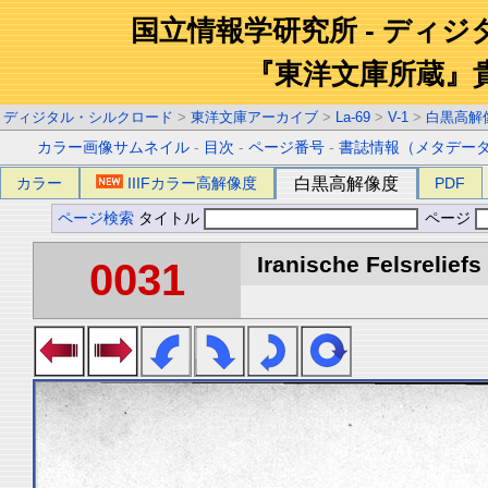
国立情報学研究所 - ディ
『東洋文庫所蔵』
ディジタル・シルクロード
>
東洋文庫アーカイブ
>
La-69
>
V-1
>
白黒高解
カラー画像サムネイル
-
目次
-
ページ番号
-
書誌情報（メタデー
カラー
IIIFカラー高解像度
白黒高解像度
PDF
ページ検索
タイトル
ページ
Iranische Felsreliefs 
0031