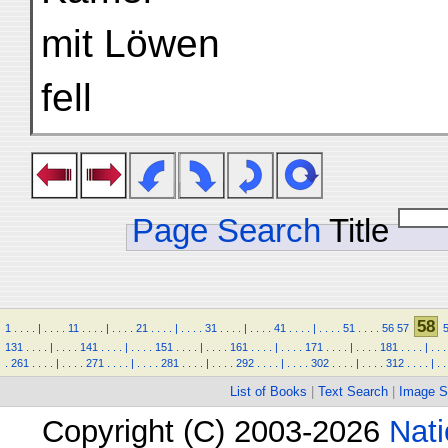
mit Löwen
fell
Page Search
Title
58
1
.
.
.
.
|
.
.
.
.
11
.
.
.
.
|
.
.
.
.
21
.
.
.
.
|
.
.
.
.
31
.
.
.
.
|
.
.
.
.
41
.
.
.
.
|
.
.
.
.
51
.
.
.
.
56
57
131
.
.
.
.
|
.
.
.
.
141
.
.
.
.
|
.
.
.
.
151
.
.
.
.
|
.
.
.
.
161
.
.
.
.
|
.
.
.
.
171
.
.
.
.
|
.
.
.
.
181
.
.
.
.
|
.
.
.
.
261
.
.
.
.
|
.
.
.
.
271
.
.
.
.
|
.
.
.
.
281
.
.
.
.
|
.
.
.
.
292
.
.
.
.
|
.
.
.
.
302
.
.
.
.
|
.
.
.
.
312
.
.
.
.
|
.
.
List of Books
|
Text Search
|
Image S
Copyright (C) 2003-2026
Nati