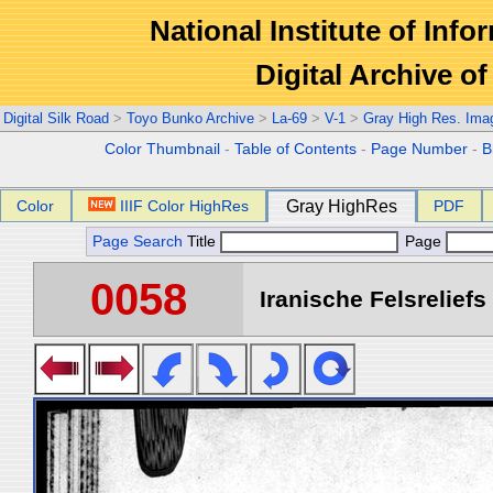
National Institute of Info
Digital Archive 
Digital Silk Road
>
Toyo Bunko Archive
>
La-69
>
V-1
>
Gray High Res. Ima
Color Thumbnail
-
Table of Contents
-
Page Number
-
B
Color
IIIF Color HighRes
Gray HighRes
PDF
Page Search
Title
Page
0058
Iranische Felsreliefs 