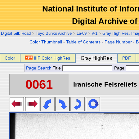
National Institute of Info
Digital Archive 
Digital Silk Road
>
Toyo Bunko Archive
>
La-69
>
V-1
>
Gray High Res. Ima
Color Thumbnail
-
Table of Contents
-
Page Number
-
B
Color
IIIF Color HighRes
Gray HighRes
PDF
Page Search
Title
Page
0061
Iranische Felsreliefs 