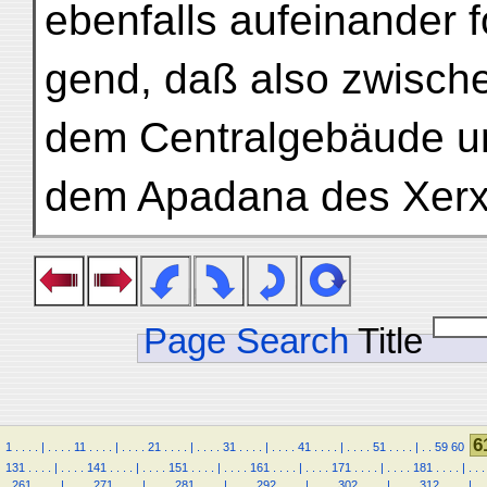
ebenfalls aufeinander f
gend, daß also zwisch
dem Centralgebäude u
dem Apadana des Xer
Page Search
Title
6
1
.
.
.
.
|
.
.
.
.
11
.
.
.
.
|
.
.
.
.
21
.
.
.
.
|
.
.
.
.
31
.
.
.
.
|
.
.
.
.
41
.
.
.
.
|
.
.
.
.
51
.
.
.
.
|
.
.
59
60
131
.
.
.
.
|
.
.
.
.
141
.
.
.
.
|
.
.
.
.
151
.
.
.
.
|
.
.
.
.
161
.
.
.
.
|
.
.
.
.
171
.
.
.
.
|
.
.
.
.
181
.
.
.
.
|
.
.
.
.
261
.
.
.
.
|
.
.
.
.
271
.
.
.
.
|
.
.
.
.
281
.
.
.
.
|
.
.
.
.
292
.
.
.
.
|
.
.
.
.
302
.
.
.
.
|
.
.
.
.
312
.
.
.
.
|
.
.