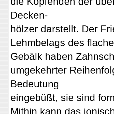
die Kopfenden der über
Decken-
hölzer darstellt. Der F
Lehmbelags des flache
Gebälk haben Zahnschni
umgekehrter Reihenfolge
Bedeutung
eingebüßt, sie sind fo
Mithin kann das ionisc