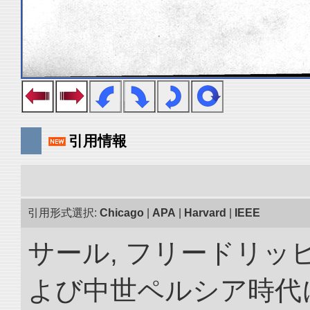
引用情報
引用形式選択:
Chicago
|
APA
|
Harvard
|
IEEE
サール, フリードリッヒ
よび中世ペルシア時代に