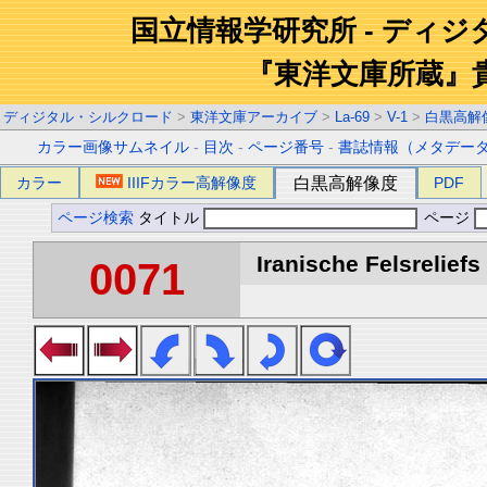
国立情報学研究所 - ディ
『東洋文庫所蔵』
ディジタル・シルクロード
>
東洋文庫アーカイブ
>
La-69
>
V-1
>
白黒高解
カラー画像サムネイル
-
目次
-
ページ番号
-
書誌情報（メタデー
カラー
IIIFカラー高解像度
白黒高解像度
PDF
ページ検索
タイトル
ページ
Iranische Felsreliefs 
0071