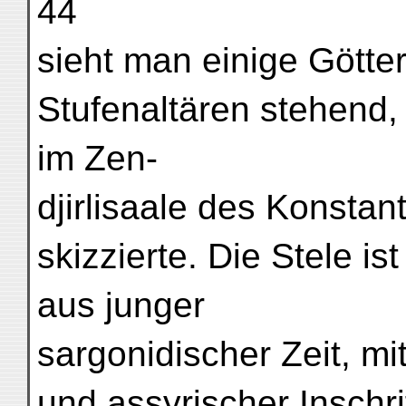
44
sieht man einige Götte
Stufenaltären stehend, 
im Zen-
djirlisaale des Konsta
skizzierte. Die Stele i
aus junger
sargonidischer Zeit, mi
und assyrischer Inschr