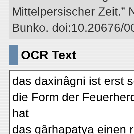
Mittelpersischer Zeit.” 
Bunko. doi:10.20676/0
OCR Text
das daxinâgni ist erst 
die Form der Feuerher
hat
das gârhapatya einen 