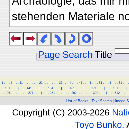
Archäologie, das mir m
stehenden Materiale no
Page Search
Title
1
.
.
.
.
|
.
.
.
.
11
.
.
.
.
|
.
.
.
.
21
.
.
.
.
|
.
.
.
.
31
.
.
.
.
|
.
.
.
.
41
.
.
.
.
|
.
.
.
.
51
.
.
.
.
|
.
.
.
.
61
.
.
.
.
.
.
131
.
.
.
.
|
.
.
.
.
141
.
.
.
.
|
.
.
.
.
151
.
.
.
.
|
.
.
.
.
161
.
.
.
.
|
.
.
.
.
171
.
.
.
.
|
.
.
.
.
181
.
.
.
.
|
.
.
.
.
261
.
.
.
.
|
.
.
.
.
271
.
.
.
.
|
.
.
.
.
281
.
.
.
.
|
.
.
.
.
292
.
.
.
.
|
.
.
.
.
302
.
.
.
.
|
.
.
.
.
312
.
.
.
.
|
List of Books
|
Text Search
|
Image S
Copyright (C) 2003-2026
Nati
Toyo Bunko
.