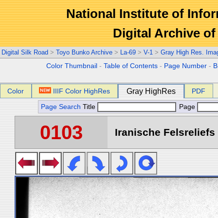
National Institute of Info
Digital Archive 
Digital Silk Road
>
Toyo Bunko Archive
>
La-69
>
V-1
>
Gray High Res. Ima
Color Thumbnail
-
Table of Contents
-
Page Number
-
B
Color
IIIF Color HighRes
Gray HighRes
PDF
Page Search
Title
Page
0103
Iranische Felsreliefs 