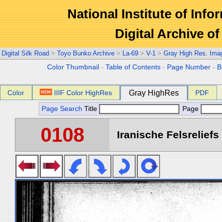
National Institute of Info
Digital Archive 
Digital Silk Road
>
Toyo Bunko Archive
>
La-69
>
V-1
>
Gray High Res. Ima
Color Thumbnail
-
Table of Contents
-
Page Number
-
B
Color
IIIF Color HighRes
Gray HighRes
PDF
Page Search
Title
Page
0108
Iranische Felsreliefs 