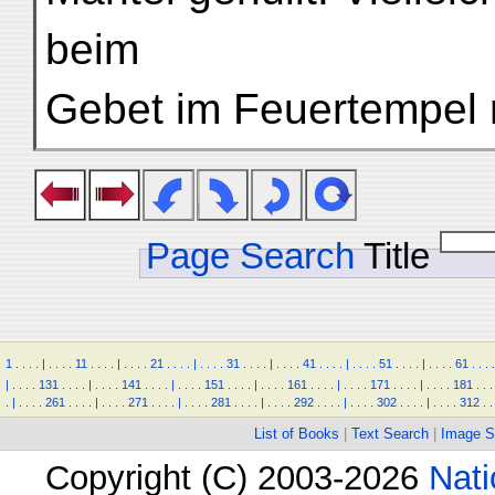
beim
Gebet im Feuertempel r
Page Search
Title
1
.
.
.
.
|
.
.
.
.
11
.
.
.
.
|
.
.
.
.
21
.
.
.
.
|
.
.
.
.
31
.
.
.
.
|
.
.
.
.
41
.
.
.
.
|
.
.
.
.
51
.
.
.
.
|
.
.
.
.
61
.
.
.
.
|
.
.
.
.
131
.
.
.
.
|
.
.
.
.
141
.
.
.
.
|
.
.
.
.
151
.
.
.
.
|
.
.
.
.
161
.
.
.
.
|
.
.
.
.
171
.
.
.
.
|
.
.
.
.
181
.
.
.
.
|
.
.
.
.
261
.
.
.
.
|
.
.
.
.
271
.
.
.
.
|
.
.
.
.
281
.
.
.
.
|
.
.
.
.
292
.
.
.
.
|
.
.
.
.
302
.
.
.
.
|
.
.
.
.
312
.
.
List of Books
|
Text Search
|
Image S
Copyright (C) 2003-2026
Nati