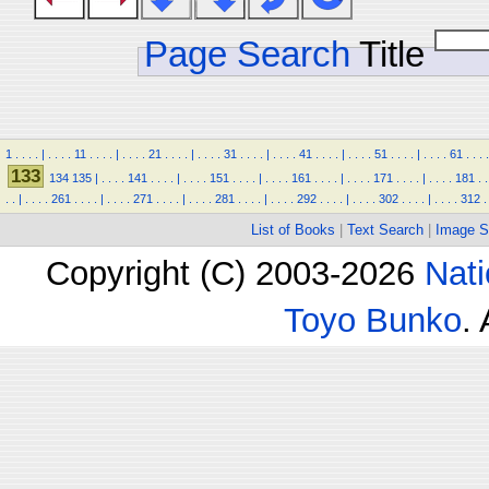
Page Search
Title
1
.
.
.
.
|
.
.
.
.
11
.
.
.
.
|
.
.
.
.
21
.
.
.
.
|
.
.
.
.
31
.
.
.
.
|
.
.
.
.
41
.
.
.
.
|
.
.
.
.
51
.
.
.
.
|
.
.
.
.
61
.
.
.
.
133
134
135
|
.
.
.
.
141
.
.
.
.
|
.
.
.
.
151
.
.
.
.
|
.
.
.
.
161
.
.
.
.
|
.
.
.
.
171
.
.
.
.
|
.
.
.
.
181
.
.
.
.
|
.
.
.
.
261
.
.
.
.
|
.
.
.
.
271
.
.
.
.
|
.
.
.
.
281
.
.
.
.
|
.
.
.
.
292
.
.
.
.
|
.
.
.
.
302
.
.
.
.
|
.
.
.
.
312
.
List of Books
|
Text Search
|
Image S
Copyright (C) 2003-2026
Nati
Toyo Bunko
.