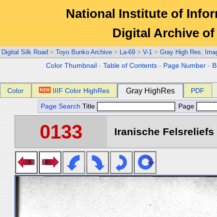
National Institute of Info
Digital Archive 
Digital Silk Road
>
Toyo Bunko Archive
>
La-69
>
V-1
>
Gray High Res. Ima
Color Thumbnail
-
Table of Contents
-
Page Number
-
B
Color
IIIF Color HighRes
Gray HighRes
PDF
Page Search
Title
Page
0133
Iranische Felsreliefs 